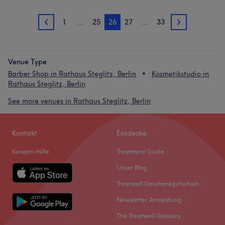
1
…
25
26
27
…
33
25
27
Venue Type
Barber Shop in Rathaus Steglitz, Berlin
Kosmetikstudio in
Rathaus Steglitz, Berlin
See more venues in Rathaus Steglitz, Berlin
Kontakt
Entdecke
Kunden-Hilfe
Treatment Guide
Unser Blog
Treatwell Geschenkgutschein
Newsletter Anmeldung
The Treatwell Glossary