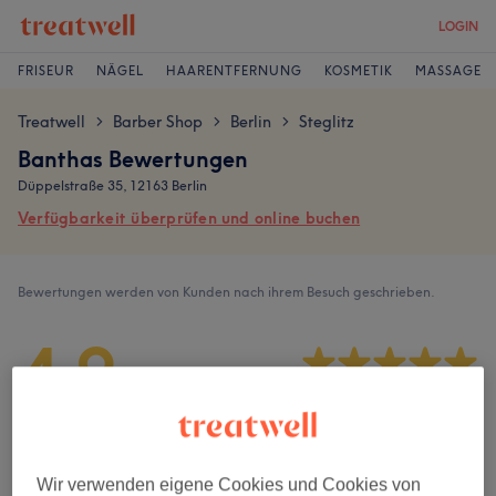
LOGIN
FRISEUR
NÄGEL
HAARENTFERNUNG
KOSMETIK
MASSAGE
Treatwell
Barber Shop
Berlin
Steglitz
>
>
>
Banthas Bewertungen
Düppelstraße 35, 12163 Berlin
Verfügbarkeit überprüfen und online buchen
Bewertungen werden von Kunden nach ihrem Besuch geschrieben.
4,9
202 Bewertungen
Ambiente
Wir verwenden eigene Cookies und Cookies von