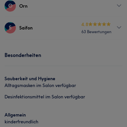
Services
O
Orn
Massage
Services
4.8
S
Saifon
63 Bewertungen
Gesicht
Massage
Services
Besonderheiten
Massage
Was unsere Kunden über Saifon sagen
Sauberkeit und Hygiene
Alltagsmasken im Salon verfügbar
Fürsorglich
6
Desinfektionsmittel im Salon verfügbar
Allgemein
kinderfreundlich