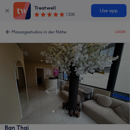
Treatwell
Use app
130K
Massagestudios in der Nähe
LOGIN
Ban Thai