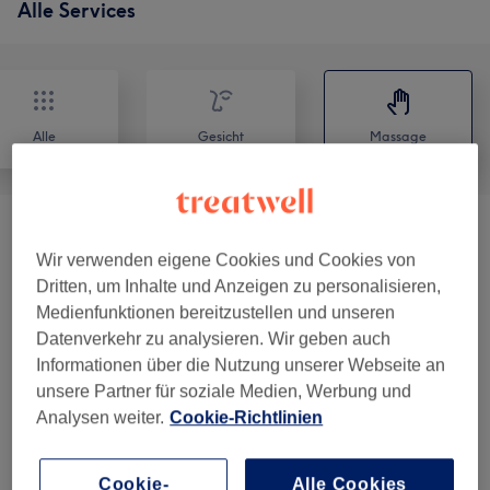
Alle Services
Alle
Gesicht
Massage
Massagen
(
9
)
ab 38 €
Wir verwenden eigene Cookies und Cookies von
Dritten, um Inhalte und Anzeigen zu personalisieren,
Unsere Arbeit
Medienfunktionen bereitzustellen und unseren
Bild anklicken für weitere Details
Datenverkehr zu analysieren. Wir geben auch
Informationen über die Nutzung unserer Webseite an
unsere Partner für soziale Medien, Werbung und
Analysen weiter.
Cookie-Richtlinien
Cookie-
Alle Cookies