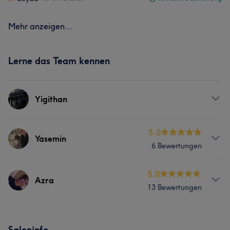
Mehr anzeigen...
Lerne das Team kennen
Yigithan
Services
5.0
Yasemin
6 Bewertungen
Massage
Services
5.0
Azra
13 Bewertungen
Körper
Friseur
Gesicht
Services
Haarentfernung
Kosmetische Zahnmedizin
Saloninfo