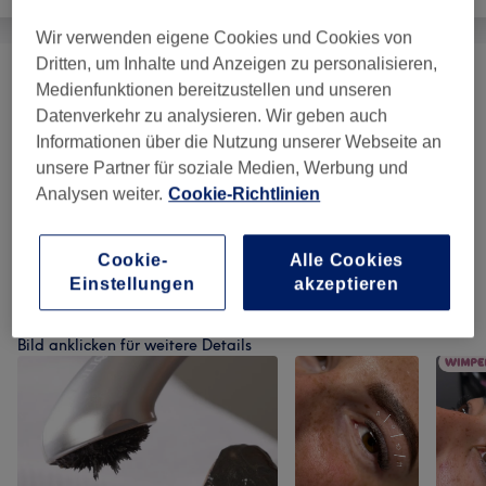
Wir verwenden eigene Cookies und Cookies von
Dritten, um Inhalte und Anzeigen zu personalisieren,
Gesichtsbehandlungen
(
17
)
ab 39 €
Medienfunktionen bereitzustellen und unseren
Datenverkehr zu analysieren. Wir geben auch
Augenbrauen & Wimpernbehandlungen
(
4
)
ab 15 €
Informationen über die Nutzung unserer Webseite an
unsere Partner für soziale Medien, Werbung und
Make-Up
(
6
)
ab 45 €
Analysen weiter.
Cookie-Richtlinien
Wimpernverlängerungen
(
5
)
ab 20 €
Cookie-
Alle Cookies
Einstellungen
akzeptieren
Unsere Arbeit
Bild anklicken für weitere Details