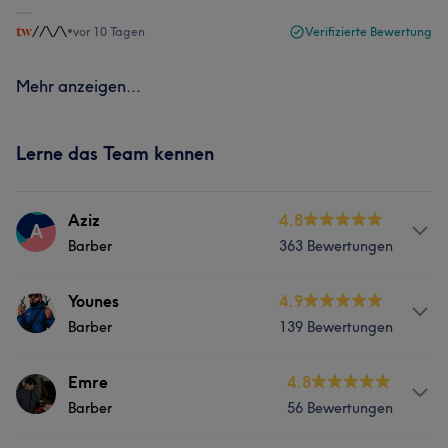
//\/\
•
vor 10 Tagen
Verifizierte Bewertung
Mehr anzeigen...
Lerne das Team kennen
Aziz
4.8
A
Barber
363 Bewertungen
Services
Younes
4.9
Barber
139 Bewertungen
Friseur
Gesicht
Massage
Services
Emre
4.8
Haarentfernung
Barber
56 Bewertungen
Friseur
Gesicht
Massage