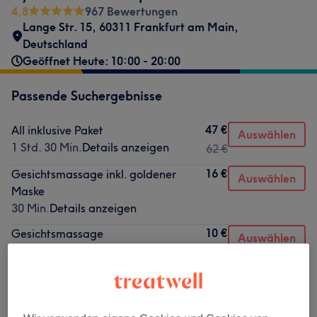
4,8
967 Bewertungen
Lange Str. 15, 60311 Frankfurt am Main,
Deutschland
Geöffnet Heute: 10:00 - 20:00
Passende Suchergebnisse
47 €
All inklusive Paket
Auswählen
1 Std. 30 Min.
Details anzeigen
62 €
16 €
Gesichtsmassage inkl. goldener
Auswählen
Maske
30 Min.
Details anzeigen
10 €
Gesichtsmassage
Auswählen
30 Min.
Details anzeigen
Nicht gefunden wonach du gesucht hast?
Alle Services