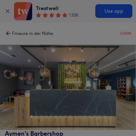
Treatwell
Use app
130K
Friseure in der Nähe
LOGIN
Aymen’s Barbershop