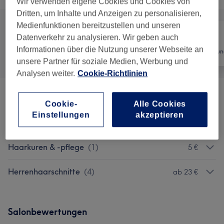
Wir verwenden eigene Cookies und Cookies von
Dritten, um Inhalte und Anzeigen zu personalisieren,
Medienfunktionen bereitzustellen und unseren
Datenverkehr zu analysieren. Wir geben auch
Informationen über die Nutzung unserer Webseite an
Alle
Friseur
Haarentfernun
unsere Partner für soziale Medien, Werbung und
Analysen weiter.
Cookie-Richtlinien
Promo Pakete
(
1
)
47 €
Cookie-
Alle Cookies
Einstellungen
akzeptieren
Bartpflege
(
2
)
ab 8 €
Haarkuren & -pflege
(
1
)
5 €
Herrenhaarschnitte
(
4
)
ab 23 €
Salonbewertungen