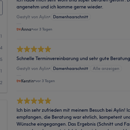
angenehm und ich komme gerne wieder.
Gestylt von Aylin
•
Damenhaarschnitt
Anna
•
vor 3 Tagen
81
34
Schnelle Terminvereinbarung und sehr gute Beratung
5
Gestylt von Aylin
•
Damenhaarschnitt
Alle anzeigen
1
Kerstin
•
vor 3 Tagen
2
Ich bin sehr zufrieden mit meinem Besuch bei Aylin! I
empfangen, die Beratung war ehrlich, kompetent und
Wünsche eingegangen. Das Ergebnis (Schnitt und Far