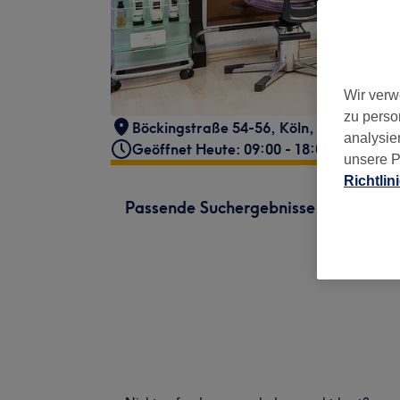
Wir verw
zu perso
Böckingstraße 54-56
,
Köln, Mülheim
,
51
analysie
Geöffnet Heute: 09:00 - 18:00
unsere P
Richtlin
Passende Suchergebnisse