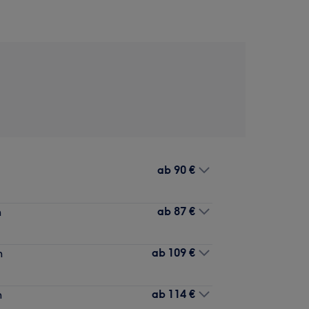
ab
90 €
ab
87 €
n
ab
109 €
n
ab
114 €
n