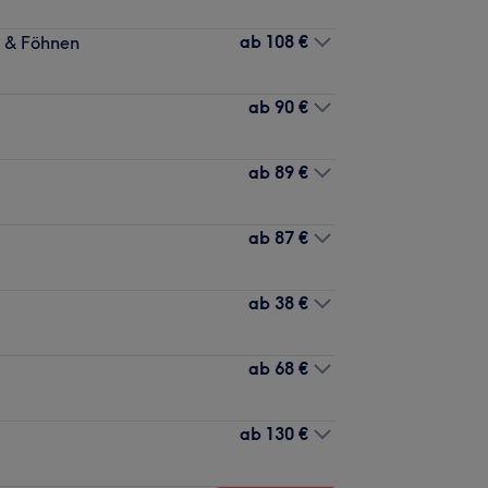
ab
108 €
n & Föhnen
ab
90 €
ab
89 €
ab
87 €
ab
38 €
ab
68 €
ab
130 €