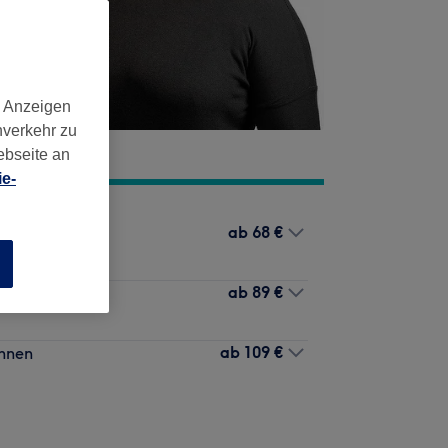
d Anzeigen
nverkehr zu
ebseite an
e-
ab
68 €
n
ab
89 €
ab
109 €
öhnen