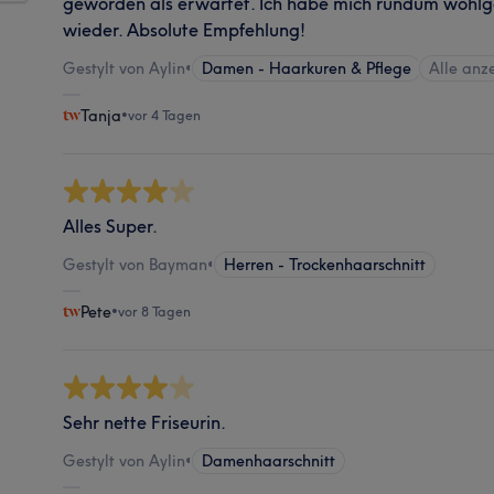
geworden als erwartet. Ich habe mich rundum wohlge
wieder. Absolute Empfehlung!
Gestylt von Aylin
•
Damen - Haarkuren & Pflege
Alle anz
Tanja
•
vor 4 Tagen
Alles Super.
Gestylt von Bayman
•
Herren - Trockenhaarschnitt
Pete
•
vor 8 Tagen
Sehr nette Friseurin.
Gestylt von Aylin
•
Damenhaarschnitt