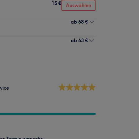
15 €
Auswählen
ab
68 €
ab
63 €
vice
Der Termin war sehr