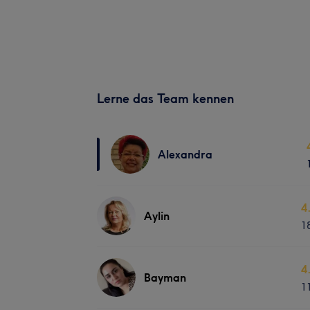
Lerne das Team kennen
Alexandra
4
Aylin
1
4
Bayman
1