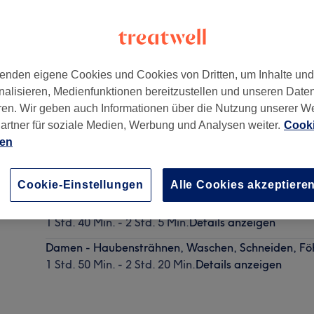
enden eigene Cookies und Cookies von Dritten, um Inhalte un
nalisieren, Medienfunktionen bereitzustellen und unseren Date
063
ren. Wir geben auch Informationen über die Nutzung unserer W
artner für soziale Medien, Werbung und Analysen weiter.
Cooki
ien
Damen - Foliensträhnen ganzer Kopf 30 Folien
2 Std.
Details anzeigen
Cookie-Einstellungen
Alle Cookies akzeptiere
Damen - Haubensträhnen, Waschen & Föhnen
1 Std. 40 Min. - 2 Std. 5 Min.
Details anzeigen
Damen - Haubensträhnen, Waschen, Schneiden, F
1 Std. 50 Min. - 2 Std. 20 Min.
Details anzeigen