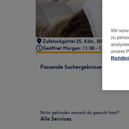
Wir verw
zu perso
Zollstockgürtel 25
,
Köln
,
50969
analysie
Geöffnet Morgen: 11:00 - 17:00
unsere P
Richtlin
Passende Suchergebnisse
Nicht gefunden wonach du gesucht hast?
Alle Services