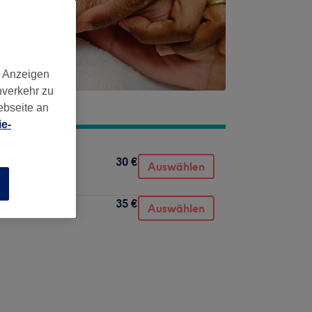
d Anzeigen
nverkehr zu
ebseite an
e-
30 €
Auswählen
n
35 €
Auswählen