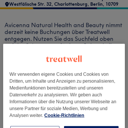
Westfälische Str. 32
,
Charlottenburg
,
Berlin
,
10709
Avicenna Natural Health and Beauty nimmt
derzeit keine Buchungen über Treatwell
entgegen. Nutzen Sie das Suchfeld oben
auf der Seite, um
verfügbare Salons in Ihrer
Nähe zu finden.
Dort warten viele
erstklassige Profis auf Ihren Besuch.
Wir verwenden eigene Cookies und Cookies von
Finde die besten Salons in deiner Nähe
Dritten, um Inhalte und Anzeigen zu personalisieren,
Medienfunktionen bereitzustellen und unseren
Datenverkehr zu analysieren. Wir geben auch
Informationen über die Nutzung unserer Webseite an
unsere Partner für soziale Medien, Werbung und
Auf Treatwell finden
Analysen weiter.
Cookie-Richtlinien