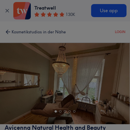
Treatwell
Use app
130K
Kosmetikstudios in der Nähe
LOGIN
Avicenna Natural Health and Beauty