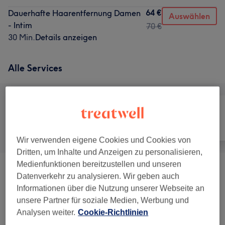
64 €
Dauerhafte Haarentfernung Damen
Auswählen
- Intim
70 €
30 Min.
Details anzeigen
Alle Services
Alle
Haarentfernung
Gesicht
Wir verwenden eigene Cookies und Cookies von
Dritten, um Inhalte und Anzeigen zu personalisieren,
Medienfunktionen bereitzustellen und unseren
Damen - Sugaring
(
10
)
ab 20 €
Datenverkehr zu analysieren. Wir geben auch
Informationen über die Nutzung unserer Webseite an
Gesichtsbehandlungen
(
3
)
ab 80 €
unsere Partner für soziale Medien, Werbung und
Analysen weiter.
Cookie-Richtlinien
Augenbrauen & Wimpernbehandlungen
(
5
)
ab 15 €