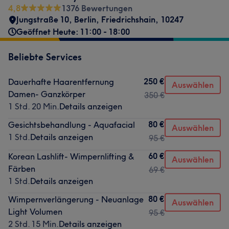
4,8
1376 Bewertungen
Jungstraße 10
,
Berlin, Friedrichshain
,
10247
Geöffnet Heute: 11:00 - 18:00
Beliebte Services
250 €
Dauerhafte Haarentfernung
Auswählen
Damen- Ganzkörper
350 €
1 Std. 20 Min.
Details anzeigen
80 €
Gesichtsbehandlung - Aquafacial
Auswählen
1 Std.
Details anzeigen
95 €
60 €
Korean Lashlift- Wimpernlifting &
Auswählen
Färben
69 €
1 Std.
Details anzeigen
80 €
Wimpernverlängerung - Neuanlage
Auswählen
Light Volumen
95 €
2 Std. 15 Min.
Details anzeigen