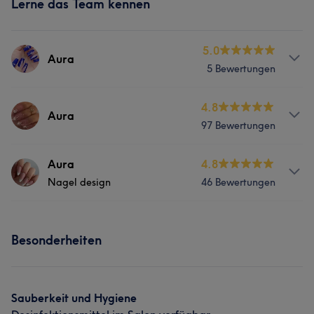
Lerne das Team kennen
5.0
Aura
5 Bewertungen
Services
4.8
Aura
97 Bewertungen
Gesicht
Massage
Services
Aura
4.8
Portfolio
Nagel design
46 Bewertungen
Nägel
Gesicht
Massage
Services
Portfolio
Besonderheiten
Nägel
Gesicht
Massage
Portfolio
Sauberkeit und Hygiene