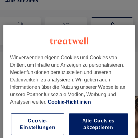
Alle Services
Nägel
Gesicht
Massage
Wir verwenden eigene Cookies und Cookies von
Massagen
(
1
)
ab 38,25 €
Dritten, um Inhalte und Anzeigen zu personalisieren,
Medienfunktionen bereitzustellen und unseren
Datenverkehr zu analysieren. Wir geben auch
Unsere Arbeit
Informationen über die Nutzung unserer Webseite an
Bild anklicken für weitere Details
unsere Partner für soziale Medien, Werbung und
Analysen weiter.
Cookie-Richtlinien
Cookie-
Alle Cookies
Einstellungen
akzeptieren