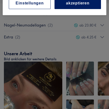
Einstellungen
akzeptieren
Maniküre & Pediküre
(
4
)
ab 11,05 €
Nagel-Neumodellagen
(
2
)
ab 23,80 €
Extra
(
2
)
ab 4,25 €
Unsere Arbeit
Bild anklicken für weitere Details