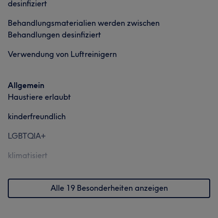
desinfiziert
Behandlungsmaterialien werden zwischen
Behandlungen desinfiziert
Verwendung von Luftreinigern
Allgemein
Haustiere erlaubt
kinderfreundlich
Was unsere Kunden über Aura sagen
LGBTQIA+
Kompetent
5
klimatisiert
Alle 19 Besonderheiten anzeigen