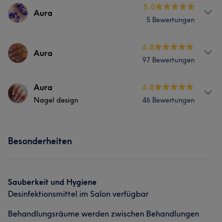
5.0
Aura
5 Bewertungen
Services
4.8
Aura
97 Bewertungen
Gesicht
Massage
Services
Aura
4.8
Portfolio
Nagel design
46 Bewertungen
Nägel
Gesicht
Massage
Services
Portfolio
Besonderheiten
Nägel
Gesicht
Massage
Portfolio
Sauberkeit und Hygiene
Desinfektionsmittel im Salon verfügbar
Behandlungsräume werden zwischen Behandlungen