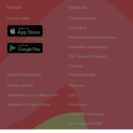
Kontakt
Entdecke
Kunden-Hilfe
Treatment Guide
Unser Blog
Treatwell Geschenkgutschein
Newsletter Anmeldung
The Treatwell Glossary
Sitemap
Geschäftspartner
Unternehmen
Partner werden
Über uns
Treatwell Connect Help Center
Jobs
Treatwell Pro Help Center
Impressum
Cookie-Einstellungen
Rechtliches & GDPR