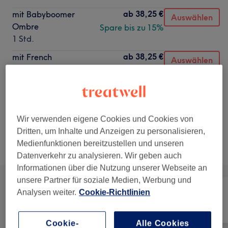
ab
38,25 €
mit Babyboomer
Auswählen
Ombre
Spare bis zu 15%
1 Std.
ab
38,25 €
mit French
Auswählen
1 Std.
Spare bis zu 15%
ab
38,25 €
mit Glitzer
Auswählen
1 Std.
Spare bis zu 15%
Wir verwenden eigene Cookies und Cookies von
Dritten, um Inhalte und Anzeigen zu personalisieren,
Nicht gefunden wonach du gesucht hast?
Medienfunktionen bereitzustellen und unseren
Alle Services
Datenverkehr zu analysieren. Wir geben auch
Informationen über die Nutzung unserer Webseite an
unsere Partner für soziale Medien, Werbung und
Analysen weiter.
Cookie-Richtlinien
Alle
Nägel
Gesicht
Cookie-
Alle Cookies