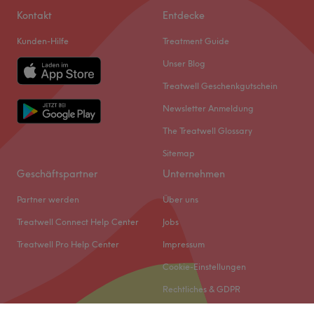
Kontakt
Entdecke
Kunden-Hilfe
Treatment Guide
Unser Blog
Treatwell Geschenkgutschein
Newsletter Anmeldung
The Treatwell Glossary
Sitemap
Geschäftspartner
Unternehmen
Partner werden
Über uns
Treatwell Connect Help Center
Jobs
Treatwell Pro Help Center
Impressum
Cookie-Einstellungen
Rechtliches & GDPR