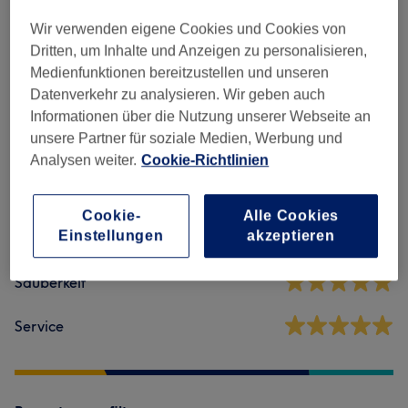
Maniküre & Pediküre
(
12
)
ab 10 €
Wir verwenden eigene Cookies und Cookies von
Dritten, um Inhalte und Anzeigen zu personalisieren,
Medienfunktionen bereitzustellen und unseren
Salonbewertungen
Datenverkehr zu analysieren. Wir geben auch
Informationen über die Nutzung unserer Webseite an
unsere Partner für soziale Medien, Werbung und
5,0
Analysen weiter.
Cookie-Richtlinien
39 Bewertungen
Cookie-
Alle Cookies
Einstellungen
akzeptieren
Ambiente
Sauberkeit
Service