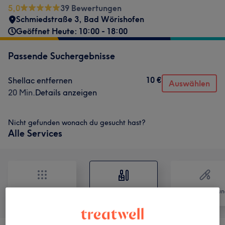
5,0
39 Bewertungen
Schmiedstraße 3
,
Bad Wörishofen
Geöffnet Heute: 10:00 - 18:00
Passende Suchergebnisse
10 €
Shellac entfernen
Auswählen
20 Min.
Details anzeigen
Nicht gefunden wonach du gesucht hast?
Alle Services
Alle
Nägel
Haarentfernun