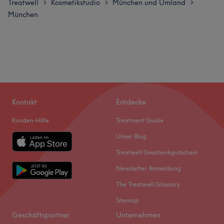
Treatwell
Kosmetikstudio
München und Umland
>
>
>
München
Kontakt
Entdecke
Kunden-Hilfe
Treatment Guide
Unser Blog
Treatwell Geschenkgutschein
Newsletter Anmeldung
The Treatwell Glossary
Sitemap
Geschäftspartner
Unternehmen