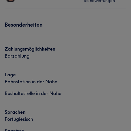
46 Bewertungen
Massage
Services
Was unsere Kunden über Brayam sagen
Besonderheiten
Massage
Aufmerksam
6
Was unsere Kunden über Roger sagen
Zahlungsmöglichkeiten
Barzahlung
Professionell
8
Aufmerksam
5
Lage
Bahnstation in der Nähe
Bushaltestelle in der Nähe
Sprachen
Portugiesisch
Spanisch