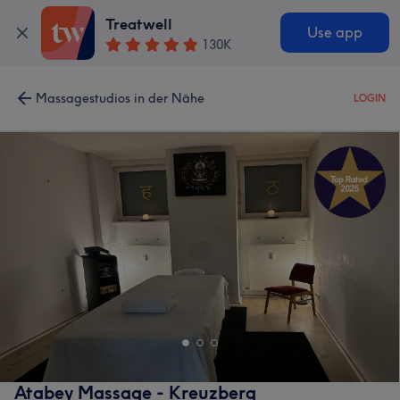
Treatwell
Use app
130K
Massagestudios in der Nähe
LOGIN
Atabey Massage - Kreuzberg