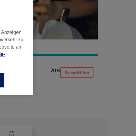
d Anzeigen
nverkehr zu
ebseite an
e-
70 €
Auswählen
n