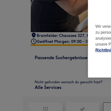
Wir verw
zu perso
Bramfelder Chaussee 327
,
Hamburg
,
2
analysie
Geöffnet Morgen: 09:00 - 18:30
unsere P
Richtlin
Passende Suchergebnisse
Nicht gefunden wonach du gesucht hast?
Alle Services