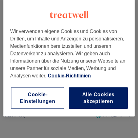
15 Min. - 50 Min.
Details anzeigen
Spare bis zu 5%
ab
49 €
Sparen
1 Std. - 1 Std. 30 Min.
Spare bis zu 7%
Details anzeigen
Wir verwenden eigene Cookies und Cookies von
Dritten, um Inhalte und Anzeigen zu personalisieren,
Medienfunktionen bereitzustellen und unseren
Alle Services
Datenverkehr zu analysieren. Wir geben auch
Informationen über die Nutzung unserer Webseite an
unsere Partner für soziale Medien, Werbung und
Maniküre & Pediküre
(
2
)
ab 11,40 €
Analysen weiter.
Cookie-Richtlinien
Nagel-Neumodellagen
(
2
)
ab 14,25 €
Cookie-
Alle Cookies
Spar Pakete %
(
1
)
ab 49 €
Einstellungen
akzeptieren
Extra
(
8
)
ab 0,48 €