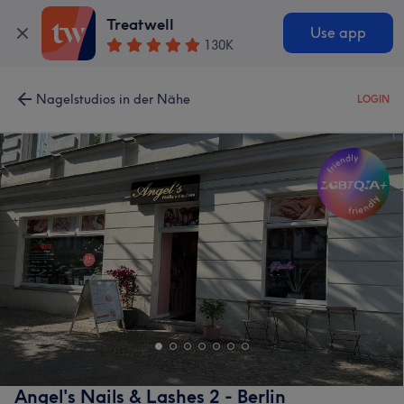
Treatwell
Use app
130K
Nagelstudios in der Nähe
LOGIN
Angel's Nails & Lashes 2 - Berlin