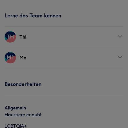
Lerne das Team kennen
TH
Thi
Services
M1
Ma
Nägel
Gesicht
Services
Besonderheiten
Nägel
Gesicht
Allgemein
Haustiere erlaubt
LGBTQIA+