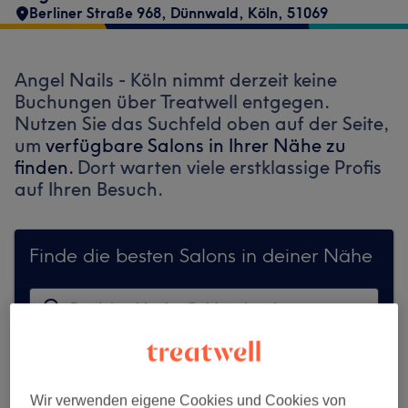
Berliner Straße 968
,
Dünnwald
,
Köln
,
51069
Angel Nails - Köln nimmt derzeit keine
Buchungen über Treatwell entgegen.
Nutzen Sie das Suchfeld oben auf der Seite,
um
verfügbare Salons in Ihrer Nähe zu
finden.
Dort warten viele erstklassige Profis
auf Ihren Besuch.
Finde die besten Salons in deiner Nähe
Auf Treatwell finden
Wir verwenden eigene Cookies und Cookies von