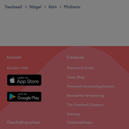
Treatwell
Nägel
Köln
Mülheim
>
>
>
Kontakt
Entdecke
Kunden-Hilfe
Treatment Guide
Unser Blog
Treatwell Geschenkgutschein
Newsletter Anmeldung
The Treatwell Glossary
Sitemap
Geschäftspartner
Unternehmen