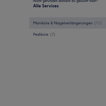
Nicht gefunden wonach du gesucht hast?
Alle Services
Maniküre & Nagelverlängerungen
(
11
)
Pediküre
(
7
)