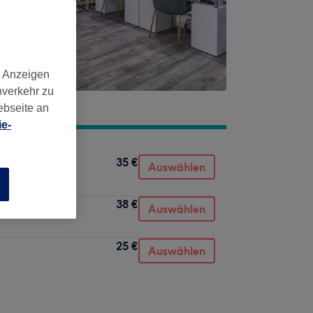
d Anzeigen
nverkehr zu
ebseite an
e-
35 €
Auswählen
n
38 €
Auswählen
25 €
Auswählen