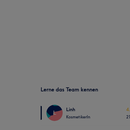
Lerne das Team kennen
Linh
4
L
KosmetikerIn
2