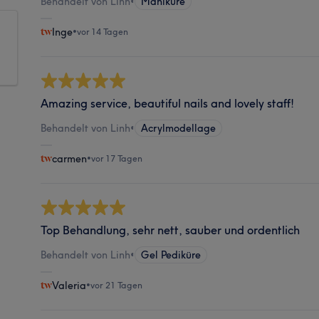
Behandelt von Linh
•
Maniküre
Inge
•
vor 14 Tagen
Amazing service, beautiful nails and lovely staff!
Behandelt von Linh
•
Acrylmodellage
carmen
•
vor 17 Tagen
Top Behandlung, sehr nett, sauber und ordentlich
Behandelt von Linh
•
Gel Pediküre
Valeria
•
vor 21 Tagen