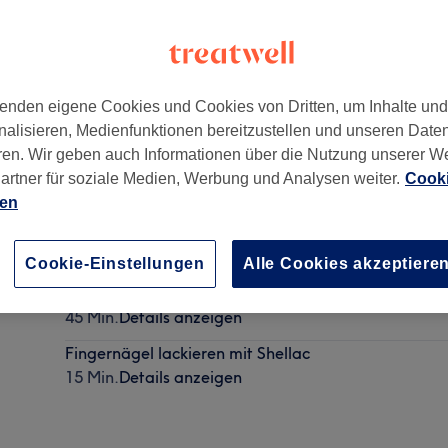
enden eigene Cookies und Cookies von Dritten, um Inhalte un
nalisieren, Medienfunktionen bereitzustellen und unseren Date
land
ren. Wir geben auch Informationen über die Nutzung unserer W
artner für soziale Medien, Werbung und Analysen weiter.
Cooki
ien
Maniküre mit Shellac
30 Min.
Details anzeigen
Cookie-Einstellungen
Alle Cookies akzeptiere
Manikür Shellac French
45 Min.
Details anzeigen
Fingernägel lackieren mit Shellac
15 Min.
Details anzeigen