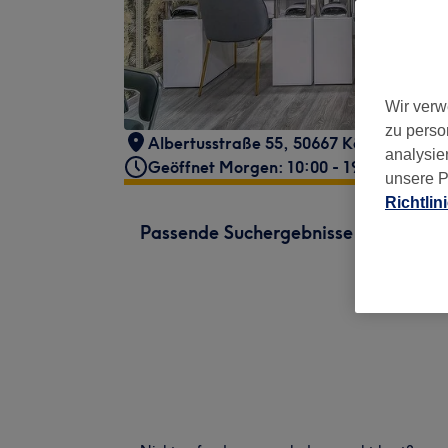
Wir verw
zu perso
Albertusstraße 55, 50667 Köln, Deutsch
analysie
Geöffnet Morgen: 10:00 - 19:00
unsere P
Richtlin
Passende Suchergebnisse