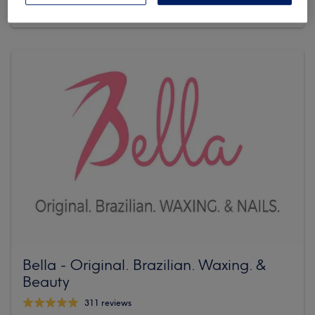
Gaustraße 43, 55116 Mainz
Bella - Original. Brazilian. Waxing. &
Beauty
311 reviews