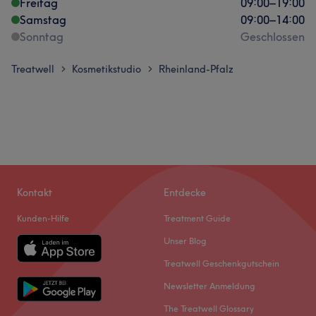
Freitag
09:00
–
19:00
Samstag
09:00
–
14:00
Sonntag
Geschlossen
Treatwell
Kosmetikstudio
Rheinland-Pfalz
>
>
Kontakt
Entdecke
Kunden-Hilfe
Treatment Guide
Unser Blog
Treatwell Geschenkgutschein
Newsletter Anmeldung
The Treatwell Glossary