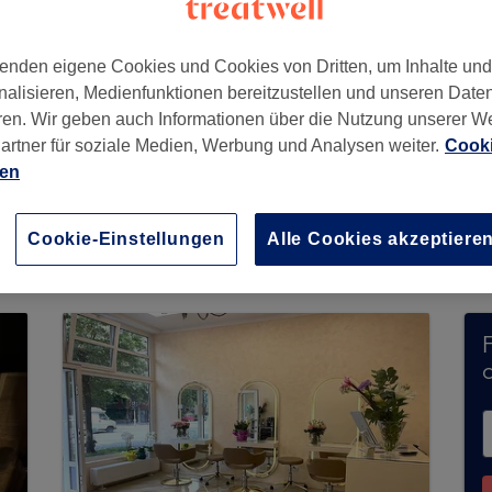
enden eigene Cookies und Cookies von Dritten, um Inhalte un
nalisieren, Medienfunktionen bereitzustellen und unseren Date
hland
ren. Wir geben auch Informationen über die Nutzung unserer W
artner für soziale Medien, Werbung und Analysen weiter.
Cooki
ien
eit keine Buchungen über Treatwell entgegen. 
ns in Ihrer Nähe zu finden.
Dort warten viele er
Cookie-Einstellungen
Alle Cookies akzeptiere