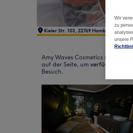
Wir verw
zu perso
Kieler Str. 103, 22769 Hamburg, Deutsc
analysie
unsere P
Richtlin
Amy Waves Cosmetics nimmt derz
auf der Seite, um
verfügbare Salo
Besuch.