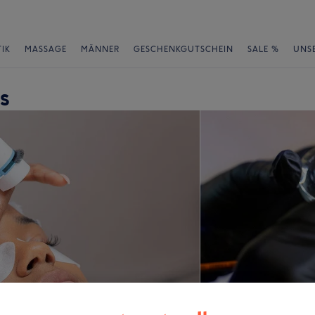
IK
MASSAGE
MÄNNER
GESCHENKGUTSCHEIN
SALE %
UNS
s