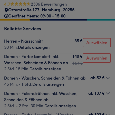
4,7
2306 Bewertungen
Osterstraße 177
,
Hamburg
,
20255
Geöffnet Heute: 09:00 - 15:00
Beliebte Services
35 €
Herren - Nassschnitt
Auswählen
30 Min.
Details anzeigen
140 €
Damen - Farbe komplett inkl.
Auswählen
Waschen, Schneiden & Föhnen ab
164 €
2 Std. 15 Min.
Details anzeigen
ab
52 €
Damen - Waschen, Schneiden & Föhnen ab
45 Min. - 1 Std.
Details anzeigen
ab
137 €
Damen - Foliensträhnen inkl. Waschen,
Schneiden & Föhnen ab
2 Std. - 2 Std. 30 Min.
Details anzeigen
ab
102 €