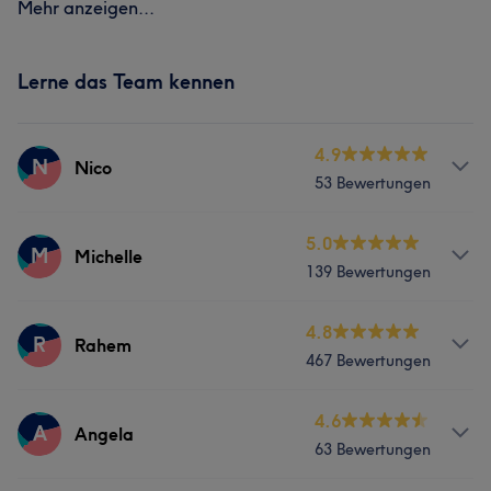
Mehr anzeigen...
Lerne das Team kennen
4.9
N
Nico
53 Bewertungen
Services
5.0
M
Michelle
139 Bewertungen
Friseur
Gesicht
Services
4.8
R
Rahem
Was unsere Kunden über Nico sagen
467 Bewertungen
Friseur
Gesicht
Kompetent
5
Services
4.6
A
Angela
Was unsere Kunden über Michelle sagen
63 Bewertungen
Friseur
Gesicht