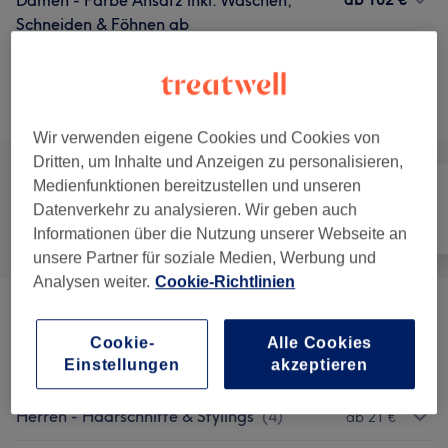
Damen - Farbe Ansatz inkl. Waschen,
Schneiden & Föhnen ab
1 Std. 45 Min. - 2 Std.
Details anzeigen
Alle Services
Wir verwenden eigene Cookies und Cookies von
Dritten, um Inhalte und Anzeigen zu personalisieren,
Medienfunktionen bereitzustellen und unseren
Datenverkehr zu analysieren. Wir geben auch
Alle
Friseur
Gesicht
Informationen über die Nutzung unserer Webseite an
unsere Partner für soziale Medien, Werbung und
Analysen weiter.
Cookie-Richtlinien
Damen - Haarschnitte & Stylings
(
6
)
ab 21 €
Cookie-
Alle Cookies
Einstellungen
akzeptieren
Damen - Farbe & Coloration
(
15
)
ab 57 €
Herren - Haarschnitte & Stylings
(
4
)
ab 21 €