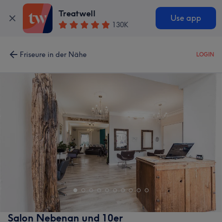
Treatwell
Use app
130K
Friseure in der Nähe
LOGIN
Salon Nebenan und 10er