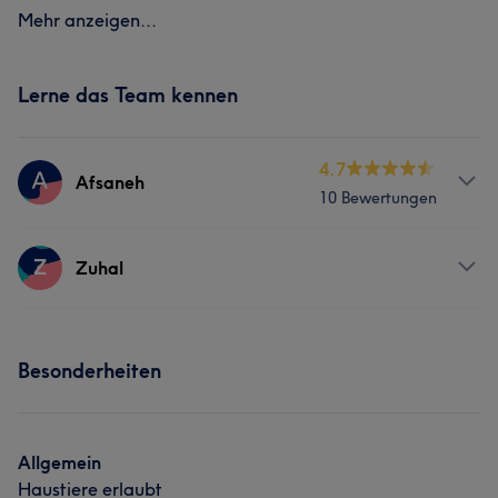
Mehr anzeigen...
Lerne das Team kennen
4.7
Afsaneh
10 Bewertungen
Services
Z
Zuhal
Friseur
Gesicht
Haarentfernung
Services
Besonderheiten
Portfolio
Friseur
Gesicht
Haarentfernung
Allgemein
Haustiere erlaubt