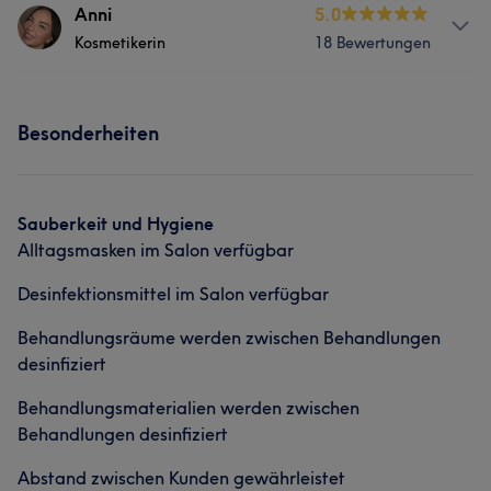
Services
Anni
5.0
Kosmetikerin
18 Bewertungen
Gesicht
Massage
Services
Portfolio
Besonderheiten
Gesicht
Massage
Sauberkeit und Hygiene
Alltagsmasken im Salon verfügbar
Desinfektionsmittel im Salon verfügbar
Behandlungsräume werden zwischen Behandlungen
desinfiziert
Behandlungsmaterialien werden zwischen
Behandlungen desinfiziert
Abstand zwischen Kunden gewährleistet