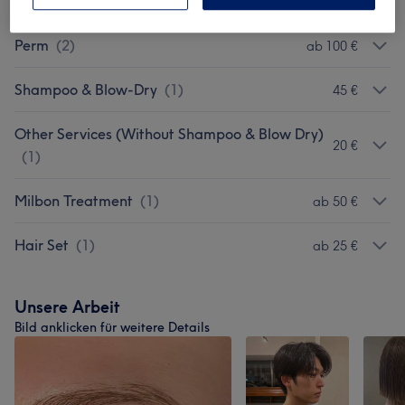
Straight Perm
(
2
)
ab 190 €
Perm
(
2
)
ab 100 €
Shampoo & Blow-Dry
(
1
)
45 €
Other Services (Without Shampoo & Blow Dry)
20 €
(
1
)
Milbon Treatment
(
1
)
ab 50 €
Hair Set
(
1
)
ab 25 €
Unsere Arbeit
Bild anklicken für weitere Details