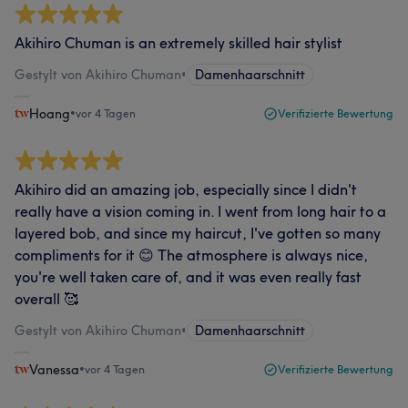
Akihiro Chuman is an extremely skilled hair stylist
Gestylt von Akihiro Chuman
•
Damenhaarschnitt
Hoang
•
vor 4 Tagen
Verifizierte Bewertung
Akihiro did an amazing job, especially since I didn't
really have a vision coming in. I went from long hair to a
layered bob, and since my haircut, I've gotten so many
compliments for it 😊 The atmosphere is always nice,
you're well taken care of, and it was even really fast
overall 🥰
Gestylt von Akihiro Chuman
•
Damenhaarschnitt
Vanessa
•
vor 4 Tagen
Verifizierte Bewertung