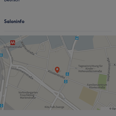
Was unsere Kunden über Akihiro sagen
Professionell
8
Kompetent
6
Freundlich
5
Saloninfo