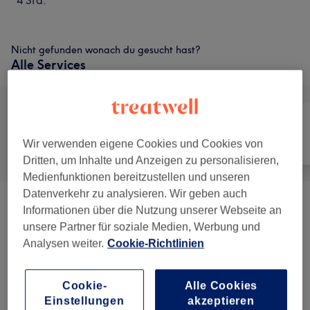
4 Std.
Nicht gefunden wonach du gesucht hast?
Alle Services
Wir verwenden eigene Cookies und Cookies von
Alle
Friseur
Gesicht
Dritten, um Inhalte und Anzeigen zu personalisieren,
Medienfunktionen bereitzustellen und unseren
Datenverkehr zu analysieren. Wir geben auch
Hair Cut
(
2
)
ab 20 €
Informationen über die Nutzung unserer Webseite an
unsere Partner für soziale Medien, Werbung und
Hair Color
(
2
)
ab 125 €
Analysen weiter.
Cookie-Richtlinien
Bleach
(
4
)
ab 170 €
Cookie-
Alle Cookies
Einstellungen
akzeptieren