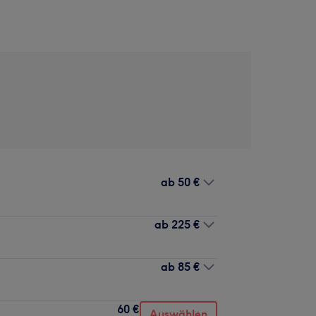
ab
50 €
ab
225 €
ab
85 €
60 €
Auswählen