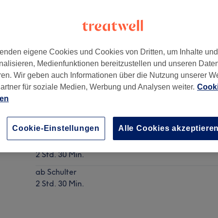
enden eigene Cookies und Cookies von Dritten, um Inhalte un
nalisieren, Medienfunktionen bereitzustellen und unseren Date
lingsbüttel
,
22391
ren. Wir geben auch Informationen über die Nutzung unserer W
artner für soziale Medien, Werbung und Analysen weiter.
Cooki
ien
Damen - Balayage/ Paintings
Details anzeigen
Cookie-Einstellungen
Alle Cookies akzeptiere
bis Schulter
2 Std. 30 Min.
ab Schulter
2 Std. 30 Min.