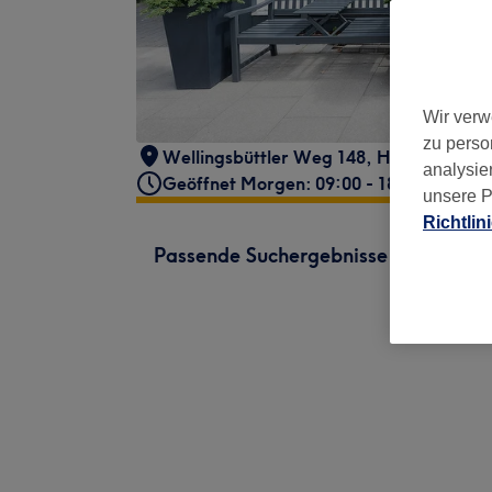
Wir verw
zu perso
Wellingsbüttler Weg 148
,
Hamburg, Wel
analysie
Geöffnet Morgen: 09:00 - 18:00
unsere P
Richtlin
Passende Suchergebnisse