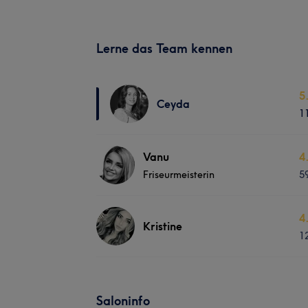
Lerne das Team kennen
5
Ceyda
1
Vanu
4
Friseurmeisterin
5
4
Kristine
1
Saloninfo