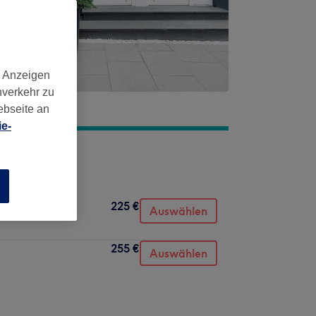
d Anzeigen
nverkehr zu
ebseite an
e-
n
225 €
Auswählen
255 €
Auswählen