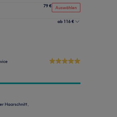
79 €
Auswählen
ab
116 €
vice
per Haarschnitt,