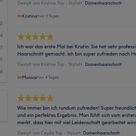
Gestylt von Kristine Top - Stylist
•
Damenhaarschnitt
Kristina
•
vor 3 Tagen
92
44
Ich war das erste Mal bei Kristin. Sie hat sehr profess
17
Haarschnitt gemacht. Ich bin super zufrieden nach 
9
Gestylt von Kristine Top - Stylist
•
Damenhaarschnitt
8
Monica
•
vor 4 Tagen
Wie immer bin ich rundum zufrieden! Super freundlic
und ein perfektes Ergebnis. Man fühlt sich vom erst
merkt, dass hier mit viel Leidenschaft gearbeitet wir
Gestylt von Ceyda Top - Stylist
•
Damenhaarschnitt