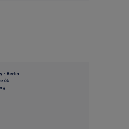
 - Berlin
ße 66
urg