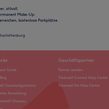
, stilvoll.
Permanent Make-Up.
 erreichen, kostenlose Parkplätze.
harlottenburg
ecke
Geschäftspartner
ment Guide
Partner werden
Blog
Treatwell Connect Help Center
ell Geschenkgutschein
Treatwell Pro Help Center
etter Anmeldung
eatwell Glossary
ap