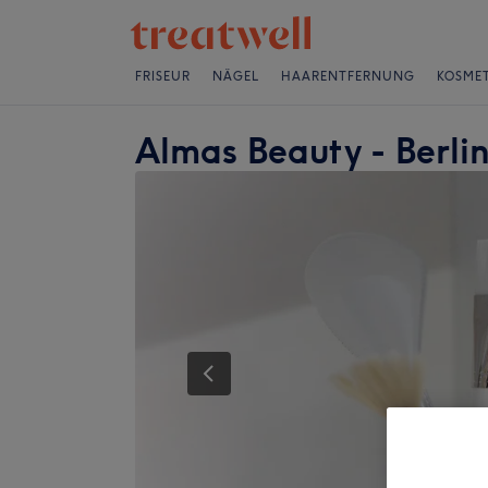
FRISEUR
NÄGEL
HAARENTFERNUNG
KOSMET
Almas Beauty - Berli