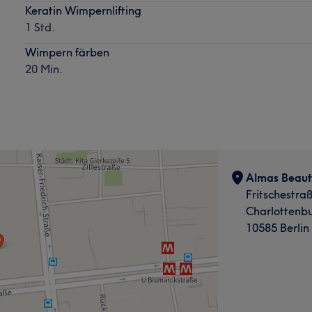
Keratin Wimpernlifting
1 Std.
Wimpern färben
20 Min.
Almas Beauty
Fritschestra
Charlottenb
10585 Berlin