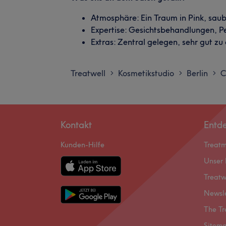
Atmosphäre: Ein Traum in Pink, sauber
Expertise: Gesichtsbehandlungen, 
Extras: Zentral gelegen, sehr gut zu
Treatwell
Kosmetikstudio
Berlin
C
>
>
>
Kontakt
Entd
Kunden-Hilfe
Treat
Unser 
Treatw
Newsl
The Tr
Sitem