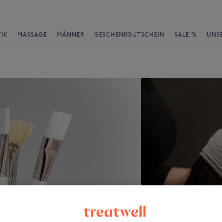
IK
MASSAGE
MÄNNER
GESCHENKGUTSCHEIN
SALE %
UNS
n