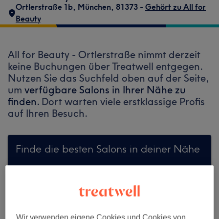
Ortlerstraße 1b
,
München
,
81373 -
Gehört zu All for
Beauty
All for Beauty - Ortlerstraße nimmt derzeit
keine Buchungen über Treatwell entgegen.
Nutzen Sie das Suchfeld oben auf der Seite,
um
verfügbare Salons in Ihrer Nähe zu
finden.
Dort warten viele erstklassige Profis
auf Ihren Besuch.
Finde die besten Salons in deiner Nähe
Auf Treatwell finden
Wir verwenden eigene Cookies und Cookies von