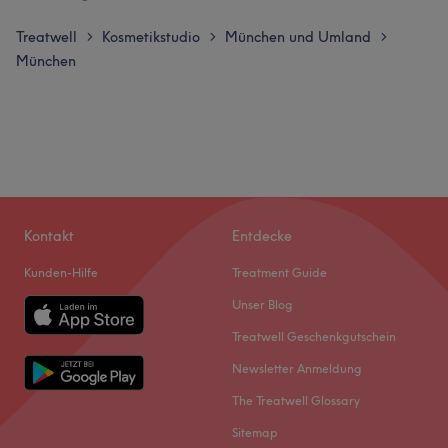
Treatwell
Kosmetikstudio
München und Umland
>
>
>
München
Kontakt
Entdecke
Kunden-Hilfe
Treatment Guide
Unser Blog
Treatwell Geschenkgutschein
Newsletter Anmeldung
The Treatwell Glossary
Sitemap