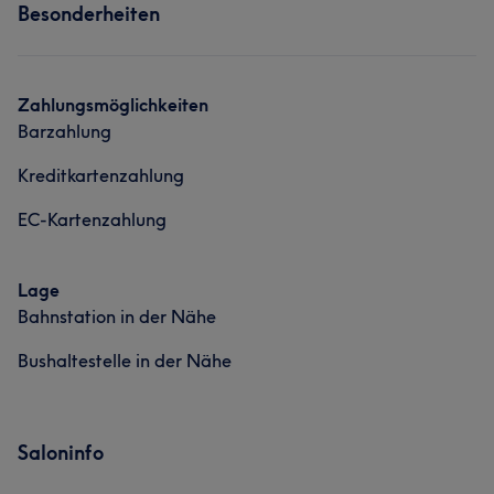
Besonderheiten
Friseur
Gesicht
Haarentfernung
Was unsere Kunden über Mohammed sagen
Zahlungsmöglichkeiten
Barzahlung
Professionell
125
Rücksichtsvoll
68
Erfahren
53
Kreditkartenzahlung
Aufmerksam
35
EC-Kartenzahlung
Lage
Bahnstation in der Nähe
Bushaltestelle in der Nähe
Saloninfo