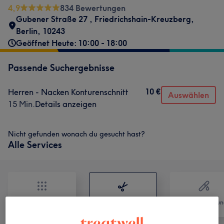
4,9
834 Bewertungen
Gubener Straße 27
,
Friedrichshain-Kreuzberg
,
Berlin
,
10243
Geöffnet Heute: 10:00 - 18:00
Passende Suchergebnisse
10 €
Herren - Nacken Konturenschnitt
Auswählen
15 Min.
Details anzeigen
Nicht gefunden wonach du gesucht hast?
Alle Services
Alle
Friseur
Haarentfernun