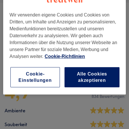
Herren - Haarschnitte & Stylings
(
7
)
ab 10 €
Wir verwenden eigene Cookies und Cookies von
Dritten, um Inhalte und Anzeigen zu personalisieren,
Kinder - Haarschnitte & Stylings
(
1
)
18 €
Medienfunktionen bereitzustellen und unseren
Datenverkehr zu analysieren. Wir geben auch
Damen - Haarschnitte & Stylings
(
3
)
Informationen über die Nutzung unserer Webseite an
ab 10 €
unsere Partner für soziale Medien, Werbung und
Analysen weiter.
Cookie-Richtlinien
Salonbewertungen
Cookie-
Alle Cookies
Einstellungen
akzeptieren
4,9
834 Bewertungen
Ambiente
Sauberkeit