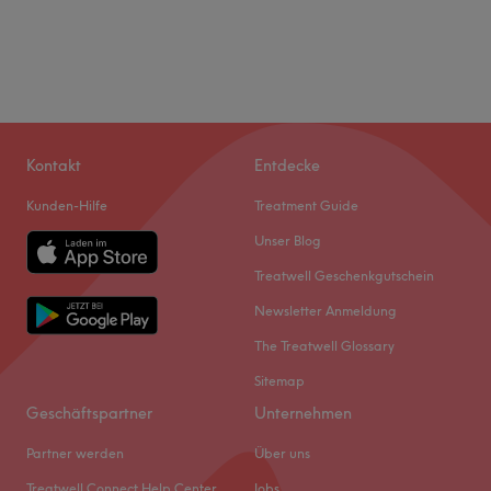
Kontakt
Entdecke
Kunden-Hilfe
Treatment Guide
Unser Blog
Treatwell Geschenkgutschein
Newsletter Anmeldung
The Treatwell Glossary
Sitemap
Geschäftspartner
Unternehmen
Partner werden
Über uns
Treatwell Connect Help Center
Jobs