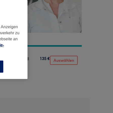
d Anzeigen
nverkehr zu
ebseite an
e-
135 €
nkl. Ultraschall
Auswählen
n