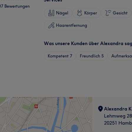
07 Bewertungen
Nägel
Körper
Gesicht
Haarentfernung
Was unsere Kunden über Alexandra sa
Kompetent
7
Freundlich
5
Aufmerks
Alexandra K
Lehmweg 28
20251 Hambu