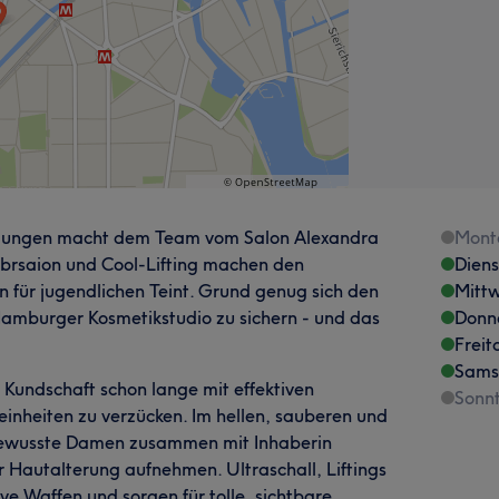
dlungen macht dem Team vom Salon Alexandra
Mont
brsaion und Cool-Lifting machen den
Dien
 für jugendlichen Teint. Grund genug sich den
Mitt
Hamburger Kosmetikstudio zu sichern - und das
Donn
Freit
Sams
Kundschaft schon lange mit effektiven
Sonn
nheiten zu verzücken. Im hellen, sauberen und
ilbewusste Damen zusammen mit Inhaberin
 Hautalterung aufnehmen. Ultraschall, Liftings
e Waffen und sorgen für tolle, sichtbare