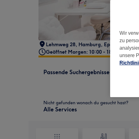
Wir verw
zu perso
Lehmweg 28
,
Hamburg, Eppendorf
,
20
analysie
Geöffnet Morgen: 10:00 - 18:00
unsere P
Richtlin
Passende Suchergebnisse
Nicht gefunden wonach du gesucht hast?
Alle Services