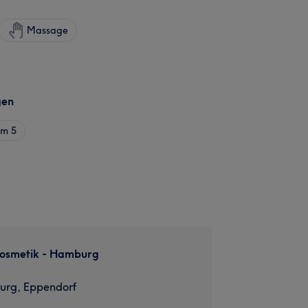
Massage
gen
am
5
osmetik - Hamburg
rg, Eppendorf