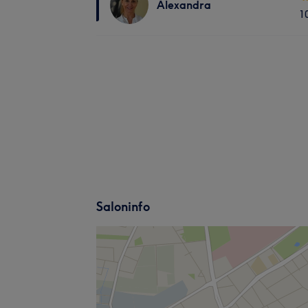
Alexandra
1
Saloninfo