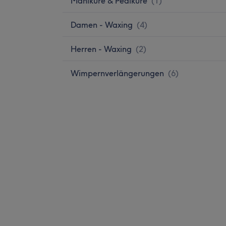
Maniküre & Pediküre
(
1
)
Damen - Waxing
(
4
)
Herren - Waxing
(
2
)
Wimpernverlängerungen
(
6
)