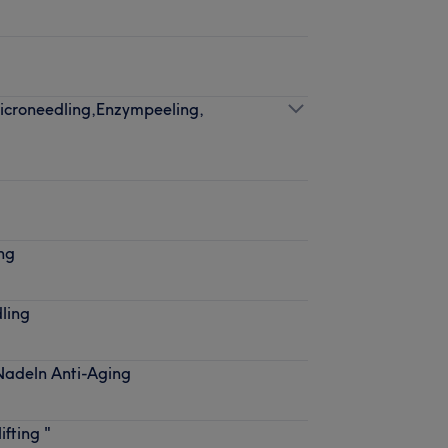
icroneedling,Enzympeeling,
ng
ling
Nadeln Anti-Aging
fting "