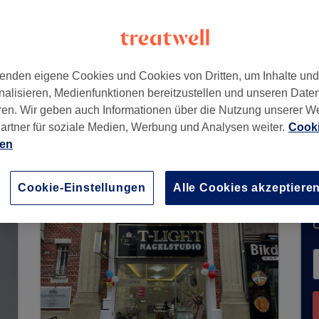
enden eigene Cookies und Cookies von Dritten, um Inhalte un
nalisieren, Medienfunktionen bereitzustellen und unseren Date
ren. Wir geben auch Informationen über die Nutzung unserer W
artner für soziale Medien, Werbung und Analysen weiter.
Cooki
t keine Buchungen über Treatwell entgegen. Nut
ien
n Ihrer Nähe zu finden.
Dort warten viele erstkl
Cookie-Einstellungen
Alle Cookies akzeptiere