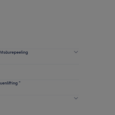
htsäurepeeling
enlifting "