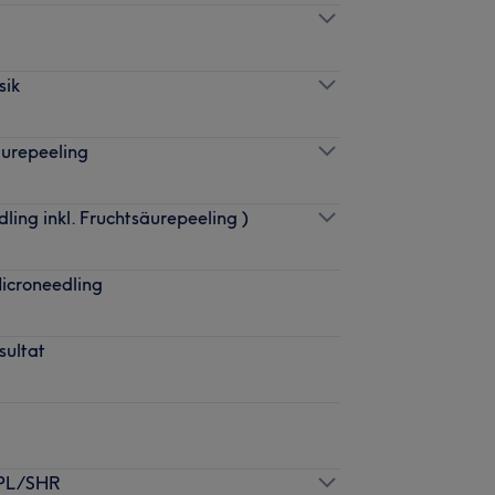
sik
äurepeeling
ling inkl. Fruchtsäurepeeling )
icroneedling
sultat
IPL/SHR