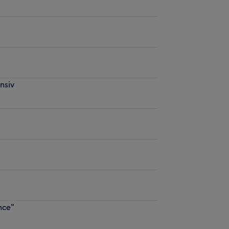
nsiv
nce"