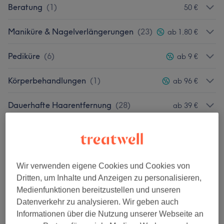
Beratung
(
1
)
50 €
Maniküre & Nagelverlängerungen
(
23
)
ab 1,80 €
Pediküre
(
6
)
ab 9 €
Körperbehandlungen
(
1
)
ab 96 €
Dauerhafte Haarentfernung
(
28
)
ab 39 €
Damen - Waxing
(
1
)
95 €
RF Needling
(
4
)
ab 300 €
Wir verwenden eigene Cookies und Cookies von
Dritten, um Inhalte und Anzeigen zu personalisieren,
Gesichtsbehandlungen
(
30
)
ab 15 €
Medienfunktionen bereitzustellen und unseren
Datenverkehr zu analysieren. Wir geben auch
Icoon Laser Körpemodellierung
(
9
)
ab 109 €
Informationen über die Nutzung unserer Webseite an