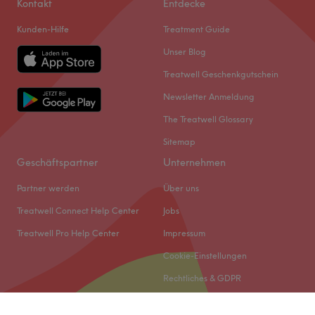
Kontakt
Entdecke
Kunden-Hilfe
Treatment Guide
Unser Blog
Treatwell Geschenkgutschein
Newsletter Anmeldung
The Treatwell Glossary
Sitemap
Geschäftspartner
Unternehmen
Partner werden
Über uns
Treatwell Connect Help Center
Jobs
Treatwell Pro Help Center
Impressum
Cookie-Einstellungen
Rechtliches & GDPR