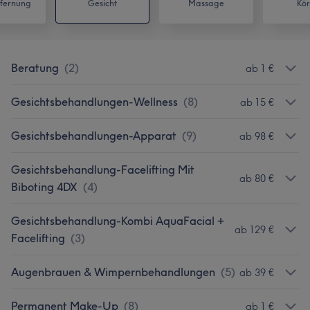
fernung
Gesicht
Massage
Kör
Beratung
(
2
)
ab 1 €
Gesichtsbehandlungen-Wellness
(
8
)
ab 15 €
Gesichtsbehandlungen-Apparat
(
9
)
ab 98 €
Gesichtsbehandlung-Facelifting Mit
ab 80 €
Biboting 4DX
(
4
)
Gesichtsbehandlung-Kombi AquaFacial +
ab 129 €
Facelifting
(
3
)
Augenbrauen & Wimpernbehandlungen
(
5
)
ab 39 €
Permanent Make-Up
(
8
)
ab 1 €