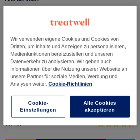
Massagen
(
12
)
ab 33,15 €
Wir verwenden eigene Cookies und Cookies von
Salonbewertungen
Dritten, um Inhalte und Anzeigen zu personalisieren,
Medienfunktionen bereitzustellen und unseren
Datenverkehr zu analysieren. Wir geben auch
4,8
Informationen über die Nutzung unserer Webseite an
unsere Partner für soziale Medien, Werbung und
341 Bewertungen
Analysen weiter.
Cookie-Richtlinien
Ambiente
Cookie-
Alle Cookies
Sauberkeit
Einstellungen
akzeptieren
Service