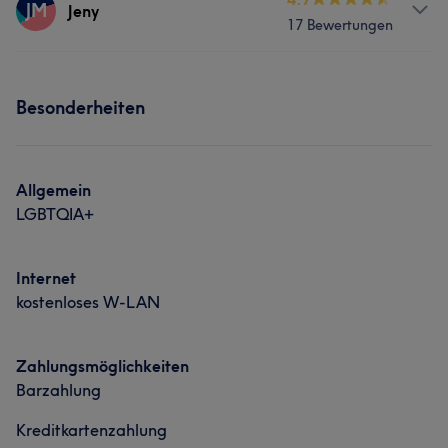
JM
Jeny
17 Bewertungen
Körper
Massage
Services
Was unsere Kunden über Katerina sagen
Besonderheiten
Körper
Massage
Kompetent
7
Professionell
7
Detailverliebt
6
Aufmerksam
5
Allgemein
LGBTQIA+
Internet
kostenloses W-LAN
Zahlungsmöglichkeiten
Barzahlung
Kreditkartenzahlung