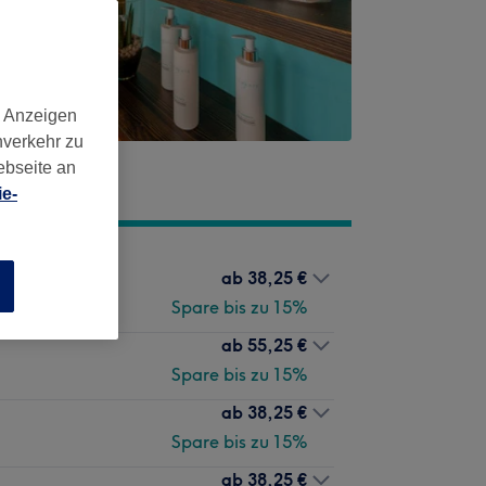
d Anzeigen
nverkehr zu
ebseite an
e-
ab
38,25 €
n
Spare bis zu 15%
ab
55,25 €
Spare bis zu 15%
ab
38,25 €
Spare bis zu 15%
ab
38,25 €