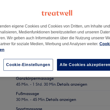
enden eigene Cookies und Cookies von Dritten, um Inhalte un
nalisieren, Medienfunktionen bereitzustellen und unseren Date
45131
ren. Wir geben auch Informationen über die Nutzung unserer W
artner für soziale Medien, Werbung und Analysen weiter.
Cooki
ien
Kopf-, Rücken- & Nackenmassage
Cookie-Einstellungen
Alle Cookies akzeptiere
30 Min. - 1 Std.
Details anzeigen
Ganzkörpermassage
45 Min. - 1 Std. 30 Min.
Details anzeigen
Fußmassage
30 Min. - 45 Min.
Details anzeigen
Sportmassage