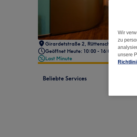
Wir verw
zu perso
Girardetstraße 2
,
Rüttenscheid, Essen
,
analysie
Geöffnet Heute: 10:00 - 16:00
unsere P
Last Minute
Richtlin
Beliebte Services