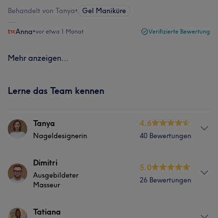
Behandelt von Tanya
•
Gel Maniküre
Anna
•
vor etwa 1 Monat
Verifizierte Bewertung
Mehr anzeigen...
Lerne das Team kennen
Tanya
4.6
Nageldesignerin
40 Bewertungen
Services
Dimitri
5.0
Ausgebildeter
26 Bewertungen
Nägel
Masseur
Services
Tatiana
Portfolio