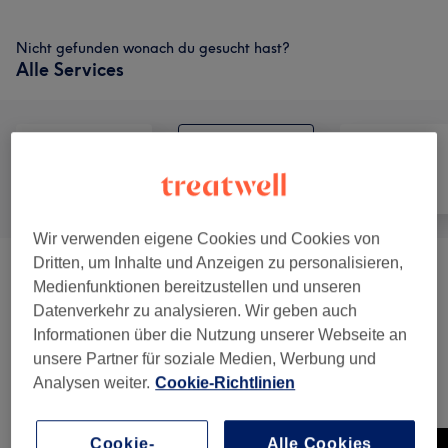
Nicht gefunden wonach du gesucht hast?
Alle Services
Alle
Nägel
Gesicht
Wir verwenden eigene Cookies und Cookies von
Dritten, um Inhalte und Anzeigen zu personalisieren,
Maniküre & Pediküre
(
4
)
ab 7 €
Medienfunktionen bereitzustellen und unseren
Datenverkehr zu analysieren. Wir geben auch
Nagelmodellage
(
1
)
ab 110 €
Informationen über die Nutzung unserer Webseite an
unsere Partner für soziale Medien, Werbung und
Analysen weiter.
Cookie-Richtlinien
Unsere Arbeit
Bild anklicken für weitere Details
Cookie-
Alle Cookies