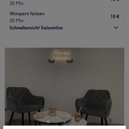
20 Min.
Wimpern färben
15 €
20 Min.
Schnellansicht Saloninfos
Montag
10:00
–
19:00
Dienstag
10:00
–
19:00
Mittwoch
10:00
–
19:00
Donnerstag
10:00
–
19:00
Freitag
10:00
–
19:00
Samstag
Geschlossen
Sonntag
Geschlossen
Im Kölner Kunibertsviertel haben wir ab sofort den
Geheimtipp für dich, wenn es um exklusive
Kosmetikbehandlungen, die perfekte Augenbrauenform
und einen atemberaubenden Wimpernschwung geht: Bei
the coolest cat in town werden deine Beauty-Wünsche