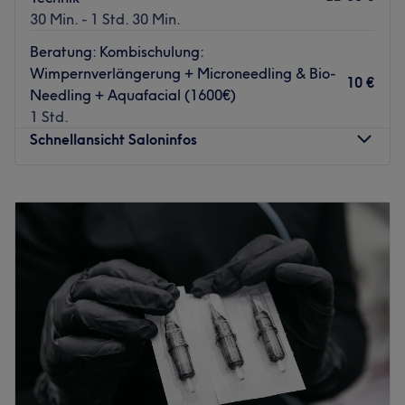
Behandlungen gezielt darauf abzustimmen.
30 Min. - 1 Std. 30 Min.
Was uns an dem Salon gefällt:
Beratung: Kombischulung:
Atmosphäre: Einladend, vertraut, charmant
Wimpernverlängerung + Microneedling & Bio-
10 €
Expertise: Gesichtsbehandlungen, Microblading
Needling + Aquafacial (1600€)
Produkte und Produktmarken:
1 Std.
Extras:
Schnellansicht Saloninfos
Zurück zur Salonansicht
Montag
Geschlossen
Dienstag
13:30
–
18:00
Mittwoch
13:30
–
18:00
Donnerstag
13:30
–
18:00
Freitag
13:30
–
18:00
Samstag
10:00
–
16:00
Sonntag
Geschlossen
Willkommen in meinem Beauty Studio – wo Präzision auf
Schönheit trifft.