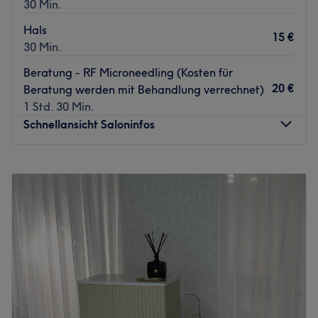
30 Min.
Zurück zur Salonansicht
Hals
15 €
30 Min.
Beratung - RF Microneedling (Kosten für
20 €
Beratung werden mit Behandlung verrechnet)
1 Std. 30 Min.
Schnellansicht Saloninfos
Montag
09:00
–
19:00
Dienstag
09:00
–
19:00
Mittwoch
09:00
–
19:00
Donnerstag
09:00
–
19:00
Freitag
09:00
–
19:00
Samstag
10:00
–
14:00
Sonntag
Geschlossen
Das Kosmetikstudio La Rose Beauty Lounge in Essen ist
dein Ort für professionelle und individuelle Schönheits-