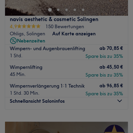
hochwertigen Behandlungen verwöhnen und verschönern
lassen. Hier bekommst du eine einfache Reinigung,
Microblading, Wimpernlifting und vieles mehr!
navis aesthetic & cosmetic Solingen
Nächste öffentliche Verkehrsmittel:
4,9
150 Bewertungen
Die Haltestelle Rudolfplatz ist nur wenige Meter entfernt.
Ohligs, Solingen
Auf Karte anzeigen
Nebenzeiten
Das Team:
ab
70,85 €
Wimpern- und Augenbrauenlifting
Dank ständiger Weiterbildung verfügt das Team über ein
1 Std.
Spare bis zu 35%
breitgefächertes Wissen. Durch langjährige Tätigkeit im
dermo-kosmetischen Bereich werden nur qualifizierte und
ab
45,50 €
Wimpernlifting
erfolgreiche Behandlungskonzepte angeboten.
45 Min.
Spare bis zu 35%
Was uns an dem Salon gefällt:
ab
96,85 €
Wimpernverlängerung 1:1 Technik
Atmosphäre: Der Salon lässt sich als klassisch elegant
1 Std. 30 Min.
Spare bis zu 35%
bezeichnen.
Schnellansicht Saloninfos
Expertise: Kosmetikbehandlungen, Microneedling, PMU,
Microblading.
Produkte und Produktmarken: Jean D'Arcel, Phirows,
Montag
10:00
–
21:00
PhiContour, Augenmanufaktur.
Dienstag
10:00
–
21:00
Extras: Kostenpflichtige Parkplätze und Parkhäuser in
Mittwoch
10:00
–
21:00