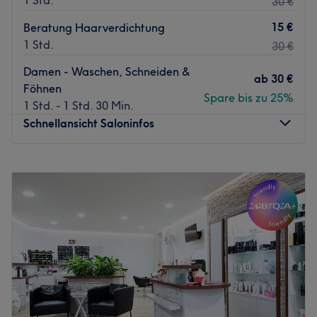
1 Std.
30 €
15 €
Beratung Haarverdichtung
1 Std.
30 €
Damen - Waschen, Schneiden &
ab
30 €
Föhnen
Spare bis zu 25%
1 Std. - 1 Std. 30 Min.
Schnellansicht Saloninfos
Montag
09:00
–
18:00
Dienstag
09:00
–
10:30
Mittwoch
Geschlossen
Donnerstag
Geschlossen
Freitag
Geschlossen
Samstag
09:00
–
18:00
Sonntag
Geschlossen
Das Studio Ulrike Evard Haarverlängerung & -
verdichtung im Prenzlauer Berg ist auf hochwertige