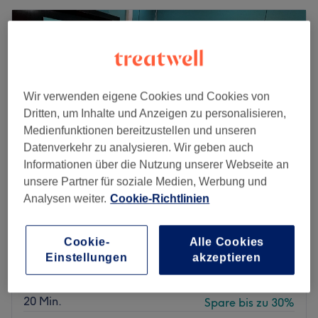
Wir verwenden eigene Cookies und Cookies von
Dritten, um Inhalte und Anzeigen zu personalisieren,
Medienfunktionen bereitzustellen und unseren
Datenverkehr zu analysieren. Wir geben auch
Informationen über die Nutzung unserer Webseite an
unsere Partner für soziale Medien, Werbung und
Analysen weiter.
Cookie-Richtlinien
AB SALON
4,9
491 Bewertungen
Cookie-
Alle Cookies
Mahlsdorf, Berlin
Auf Karte anzeigen
Einstellungen
akzeptieren
Nebenzeiten
ab
21 €
Damen - Waschen &Styling
20 Min.
Spare bis zu 30%