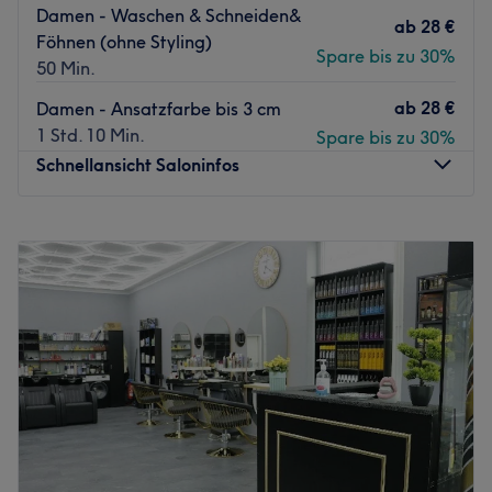
Damen - Waschen & Schneiden&
ab
28 €
Föhnen (ohne Styling)
Spare bis zu 30%
50 Min.
ab
28 €
Damen - Ansatzfarbe bis 3 cm
1 Std. 10 Min.
Spare bis zu 30%
Schnellansicht Saloninfos
Montag
09:30
–
20:00
Dienstag
09:30
–
20:00
Mittwoch
09:30
–
20:00
Donnerstag
09:30
–
20:00
Freitag
09:30
–
20:00
Samstag
09:30
–
19:00
Sonntag
Geschlossen
Neben klassischen Barber Services bietet dir der AB
Barbershop in Berlin, Mahlsdorf auch Beauty Treatments
wie Balayage, Tönungen oder Haarverlängerungen. Auch