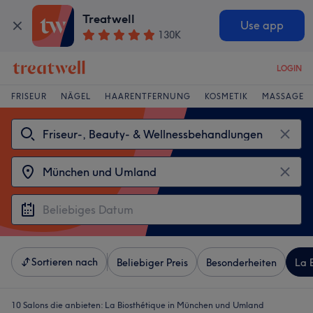
Treatwell
Use app
130K
LOGIN
FRISEUR
NÄGEL
HAARENTFERNUNG
KOSMETIK
MASSAGE
Sortieren nach
Beliebiger Preis
Besonderheiten
La 
10 Salons die anbieten:
La Biosthétique in München und Umland