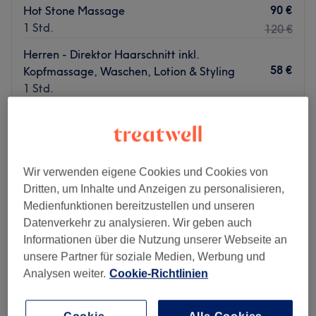
90 €
Hot Stone Massage
1 Std.
120 €
Herren - Direktor Haarschnitt inkl.
58 €
Kopfmassage, Waschen, Lotion & Styling
1 Std.
Schnellansicht Saloninfos
Montag
Geschlossen
Dienstag
10:00
–
20:00
Wir verwenden eigene Cookies und Cookies von
Mittwoch
10:00
–
20:00
Dritten, um Inhalte und Anzeigen zu personalisieren,
Donnerstag
10:00
–
20:00
Medienfunktionen bereitzustellen und unseren
Freitag
10:00
–
20:00
Datenverkehr zu analysieren. Wir geben auch
Samstag
10:00
–
20:00
Informationen über die Nutzung unserer Webseite an
Sonntag
Geschlossen
unsere Partner für soziale Medien, Werbung und
Analysen weiter.
Cookie-Richtlinien
Du suchst nach einem guten Friseursalon, der mit seiner
professionellen Arbeit überzeugen kann? Dann bist du
bei Rodrigo Rodrigues Hair & Fashion Coiffeur in