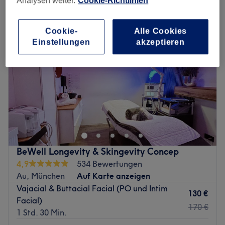
Analysen weiter.
Cookie-Richtlinien
Cookie-
Alle Cookies
Einstellungen
akzeptieren
BeWell Longevity & Skingevity Concep
4,9
534 Bewertungen
Au, München
Auf Karte anzeigen
Vajacial & Buttacial Facial (PO und Intim
130 €
Facial)
170 €
1 Std. 30 Min.