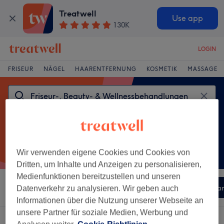
Treatwell
Use app
130K
LOGIN
FRISEUR
NÄGEL
HAARENTFERNUNG
KOSMETIK
MASSAGE
Wir verwenden eigene Cookies und Cookies von
Dritten, um Inhalte und Anzeigen zu personalisieren,
Medienfunktionen bereitzustellen und unseren
Sortieren nach
Beliebiger Preis
Besonderheiten
Jea
Datenverkehr zu analysieren. Wir geben auch
Informationen über die Nutzung unserer Webseite an
unsere Partner für soziale Medien, Werbung und
Ein Salon, der anbietet:
Jean D'Arcel in München und Umland