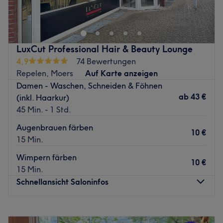
LuxCut Professional Hair & Beauty Lounge
4,9
74 Bewertungen
Repelen, Moers
Auf Karte anzeigen
Damen - Waschen, Schneiden & Föhnen
ab
43 €
(inkl. Haarkur)
45 Min. - 1 Std.
Augenbrauen färben
10 €
15 Min.
Wimpern färben
10 €
15 Min.
Schnellansicht Saloninfos
Montag
10:00
–
18:00
Dienstag
10:00
–
18:00