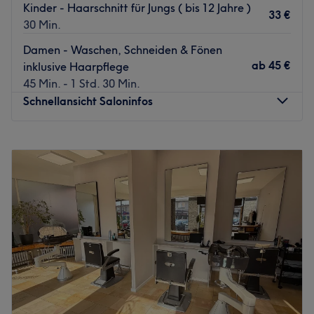
Kinder - Haarschnitt für Jungs ( bis 12 Jahre )
33 €
30 Min.
Damen - Waschen, Schneiden & Fönen
ab
45 €
inklusive Haarpflege
45 Min. - 1 Std. 30 Min.
Schnellansicht Saloninfos
Montag
10:00
–
20:00
Dienstag
10:00
–
20:00
Mittwoch
10:00
–
20:00
Donnerstag
10:00
–
20:00
Freitag
10:00
–
20:00
Samstag
10:00
–
17:00
Sonntag
Geschlossen
Hat auch deine Frisur den richtigen Swag? Falls nicht,
dann lohnt sich ein Besuch beim trendigen Friseur Swag -
Hair Studio im Berliner Familienkiez Prenzlauer Berg.