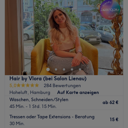
Mittwoch
10:00
–
18:00
Donnerstag
Geschlossen
Freitag
10:00
–
18:00
Samstag
10:00
–
16:00
Sonntag
Geschlossen
LuxCut – Professional Hair & Beauty Lounge ist eine
elegante Oase für dein Haar und deine Schönheit im
Herzen von Moers. Hier treffen moderne Salonästhetik
auf professionelle Handwerkskunst: Ob typgerechter
Haarschnitt, raffinierte Farbtechniken oder individuelle
Hair by Vlora (bei Salon Lienau)
Beauty-Extras – bei LuxCut stehen deine Wünsche im
5,0
284 Bewertungen
Fokus. Genieße eine entspannte Lounge-Atmosphäre, in
Hoheluft, Hamburg
Auf Karte anzeigen
der du dich rundum verwöhnen lassen kannst – luxuriöse
Waschen, Schneiden/Stylen
Pflege und eine hochwertige Produktauswahl inklusive.
ab
62 €
45 Min. - 1 Std. 15 Min.
Nächste öffentliche Verkehrsmittel:
Tressen oder Tape Extensions - Beratung
15 €
In nur zwei Gehminuten erreichst du vom Salon aus die
30 Min.
Bushaltestelle Moers Repelen Markt.