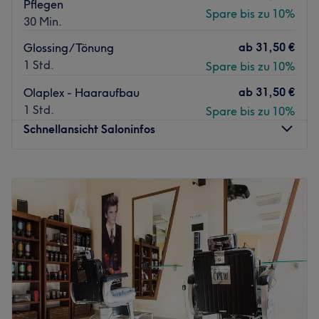
Pflegen
;)
Spare bis zu 10%
30 Min.
Zurück zur Salonansicht
ab
31,50 €
Glossing/Tönung
1 Std.
Spare bis zu 10%
ab
31,50 €
Olaplex - Haaraufbau
1 Std.
Spare bis zu 10%
Schnellansicht Saloninfos
Montag
09:00
–
19:00
Dienstag
09:00
–
19:00
Mittwoch
09:00
–
19:00
Donnerstag
09:00
–
19:00
Freitag
09:00
–
19:00
Samstag
09:00
–
18:00
Sonntag
Geschlossen
Bei Maison de Coiffure in Berlin-Reinickendorf steht