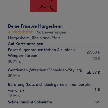
Zurück zur Salonansicht
Bei Hatice's Hairstyle in Hamburg-Mitte bekommst du die
Frisur, die zu dir passt. Lass dich ausführlich beraten und
freu dich auf einen neuen Look!
Nächste öffentliche Verkehrsmittel:
Deine Friseure Hargesheim
Die U-Bahnstation Merkenstraße ist direkt um die Ecke.
4,8
56 Bewertungen
Hargesheim, Rheinland-Pfalz
Das Team:
Auf Karte anzeigen
Das Team-Dreamteam hat bereits viele Jahre Erfahrung
Paket Augenbrauen färben & zupfen +
und berät dich immer individuell um den perfekten Look
27,50 €
Wimpern färben
für dich zu finden.
30 €
30 Min.
Was uns an dem Salon gefällt:
Gentlemen (Waschen/Schneiden/Styling)
Atmosphäre: Familiär & freundlich.
ab
37 €
30 Min.
Expertise: Balayage & Colorationen.
Produkte und Produktmarken: Glynt.
Beratung (Lass dich doch gerne einmal beraten
Extras: Parkmöglichkeiten vor dem Salon.
1 €
von uns!)
Zurück zur Salonansicht
15 Min.
Schnellansicht Saloninfos