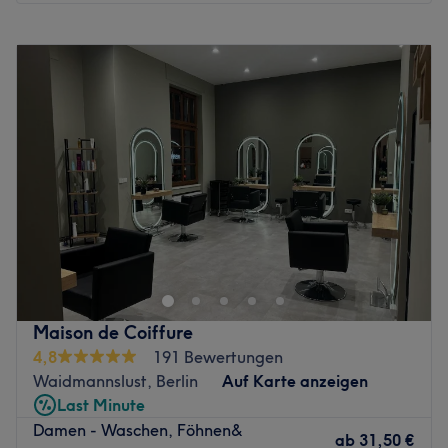
Montag
Geschlossen
Dienstag
08:45
–
18:00
Mittwoch
08:45
–
18:00
Donnerstag
08:45
–
18:00
Freitag
08:45
–
18:00
Samstag
08:45
–
18:00
Sonntag
Geschlossen
“Deine Friseure” ist ein kleines Familienunternehmen mit
mittlerweile vier Salons in Bingen, Bad Kreuznach,
Hargesheim und Ingelheim, sowie 29 fabelhaften
Friseuren und Auszubildenden. Uns ist wichtig, dass du
während deiner Verabredung bei uns eine gute Zeit hast,
Maison de Coiffure
das heißt: Du wirst freundlich begrüßt, bekommst eine
4,8
191 Bewertungen
tolle Beratung und hast eine entspannte Zeit mit uns
Waidmannslust, Berlin
Auf Karte anzeigen
während deiner Friseurbehandlung. Wenn du
Last Minute
anschließend den Salon mit einem Lächeln auf den
Damen - Waschen, Föhnen&
Lippen verlässt, wissen wir: Wir haben unsern Job erledigt
ab
31,50 €