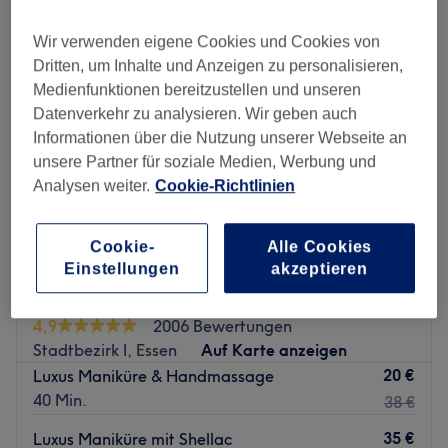
Wir verwenden eigene Cookies und Cookies von
Dritten, um Inhalte und Anzeigen zu personalisieren,
Medienfunktionen bereitzustellen und unseren
Datenverkehr zu analysieren. Wir geben auch
Informationen über die Nutzung unserer Webseite an
unsere Partner für soziale Medien, Werbung und
Analysen weiter.
Cookie-Richtlinien
Cookie-
Alle Cookies
Einstellungen
akzeptieren
Sakura Nails & Lashes
4,9
2006 Bewertungen
Stadtbezirk I, Essen
Auf Karte anzeigen
20 €
Luxus Maniküre & Handmassage
40 Min.
38 €
35 €
Luxus Maniküre mit Shellac