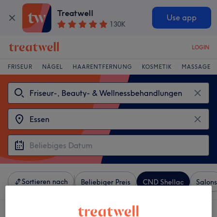
Treatwell
Use app
130K
LOGIN
FRISEUR
NÄGEL
HAARENTFERNUNG
KOSMETIK
MASSAGE
Sortieren nach
Beliebiger Preis
CND Shellac
Salons
3 Salons die anbieten:
CND Shellac in Essen