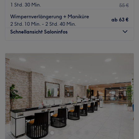
1 Std. 30 Min.
55 €
Wimpernverlängerung + Maniküre
ab
63 €
2 Std. 10 Min. - 2 Std. 40 Min.
Schnellansicht Saloninfos
Montag
10:00
–
20:00
Dienstag
10:00
–
20:00
Mittwoch
10:00
–
20:00
Donnerstag
10:00
–
20:00
Freitag
10:00
–
20:00
Samstag
10:00
–
20:00
Sonntag
Geschlossen
Sakura Nails & Lashes – hier werden deine Nägel und
Wimpern top gepflegt. Den einzigartigen Salon findest du
in der Kapuzinergasse 2 / Kettwiger Str. 5. Sakura steht für
die Kirschblüte: Freude, Spaß und Schönheit. All das ist
hier gewiss! Buche dir deinen verbindlichen Termin