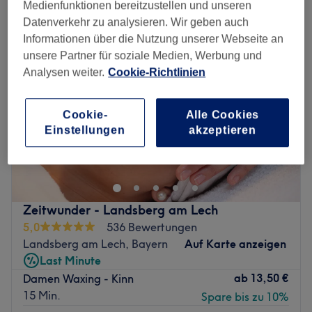
Medienfunktionen bereitzustellen und unseren
Datenverkehr zu analysieren. Wir geben auch
Informationen über die Nutzung unserer Webseite an
unsere Partner für soziale Medien, Werbung und
Analysen weiter.
Cookie-Richtlinien
Cookie-
Alle Cookies
Einstellungen
akzeptieren
Zeitwunder - Landsberg am Lech
5,0
536 Bewertungen
Landsberg am Lech, Bayern
Auf Karte anzeigen
Last Minute
ab
13,50 €
Damen Waxing - Kinn
15 Min.
Spare bis zu 10%