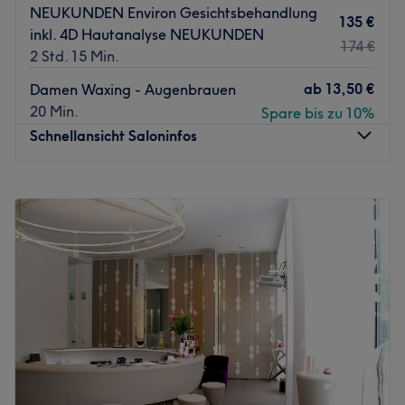
NEUKUNDEN Environ Gesichtsbehandlung
135 €
inkl. 4D Hautanalyse NEUKUNDEN
174 €
2 Std. 15 Min.
ab
13,50 €
Damen Waxing - Augenbrauen
20 Min.
Spare bis zu 10%
Schnellansicht Saloninfos
Montag
08:00
–
18:00
Dienstag
08:00
–
18:00
Mittwoch
08:00
–
18:00
Donnerstag
08:00
–
19:00
Freitag
08:00
–
19:00
Samstag
Geschlossen
Sonntag
Geschlossen
Bei Zeitwunder - Landsberg am Lech sollst du mit deiner
Individualität und Hautgesundheit im Mittelpunkt stehen.
Seit März 2019 ist hier ein Ort zum Wohlfühlen