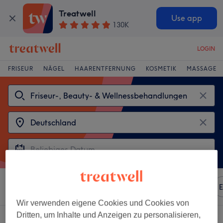
Treatwell
Use app
130K
LOGIN
FRISEUR
NÄGEL
HAARENTFERNUNG
KOSMETIK
MASSAGE
Sortieren nach
Beliebiger Preis
Marken
Salons
E
Wir verwenden eigene Cookies und Cookies von
Dritten, um Inhalte und Anzeigen zu personalisieren,
Wähle aus 2
zeitwunder Salons in Deutschland