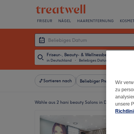
FRISEUR
NÄGEL
HAARENTFERNUNG
KOSMET
Friseur-, Beauty- & Wellnessbehandlungen
in Deutschland
・
Beliebiges Datum
Sortieren nach
Beliebiger Preis
Besonde
Wir verw
zu perso
analysie
Wähle aus 2
hani beauty Salons in Deutschland
unsere P
Richtlin
hani b
4,6
Hohensc