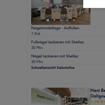
Nagelmodellage - Auffüllen
1 Std.
Fußnägel lackieren mit Shellac
30 Min.
Nägel lackieren mit Shellac
30 Min.
Schnellansicht Saloninfos
Montag
09:30
–
20:00
Dienstag
09:30
–
20:00
Hani B
Mittwoch
09:30
–
20:00
Dallgo
Donnerstag
09:30
–
20:00
3,8
Freitag
09:30
–
20:00