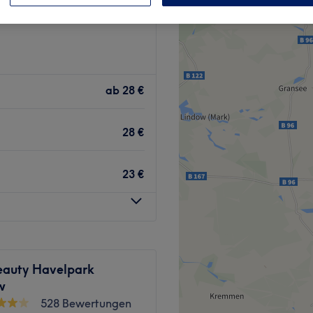
ab
28 €
28 €
23 €
eauty Havelpark
w
528 Bewertungen