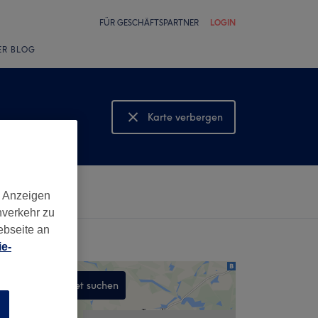
FÜR GESCHÄFTSPARTNER
LOGIN
ER BLOG
Karte verbergen
Karte anzeigen
d Anzeigen
nverkehr zu
ebseite an
e-
In diesem Gebiet suchen
,
n