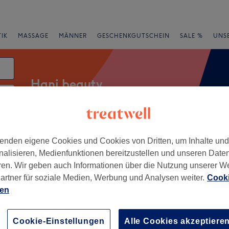
IK
MASSAGE
MÄNNER
GESCHENKGUTSCHEIN
SALE %
UNS
Hani beauty
rheiten
Marken
Salons
Expressangebote
Bewertung
enden eigene Cookies und Cookies von Dritten, um Inhalte un
nalisieren, Medienfunktionen bereitzustellen und unseren Date
ren. Wir geben auch Informationen über die Nutzung unserer W
artner für soziale Medien, Werbung und Analysen weiter.
Cooki
ien
+
eauty
798 Bewertungen
−
Cookie-Einstellungen
Alle Cookies akzeptiere
hönhausen, Berlin