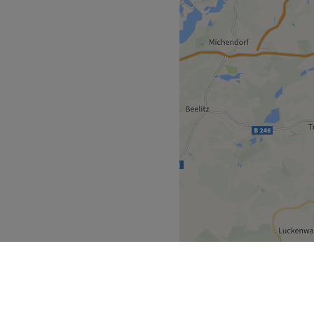
Zurück zur Salonansicht
 Erholungspause? Dann komm
k Dallgow. Hier kannst du
r selbst eine kleine
 du es auch nicht mehr
n Nägel zu freuen? Dann
equem online mit Treatwell!
 Nagelmodellage und den
 Hani Beauty hat so einiges
n. Mit fabelhaftem Service
e Nägel rundum verschönert
r Pediküre wieder in Form
änger von schönen Händen,
Zurück zur Salonansicht