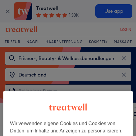
Treatwell
Use app
130K
LOGIN
FRISEUR
NÄGEL
HAARENTFERNUNG
KOSMETIK
MASSAGE
Sortieren nach
Beliebiger Preis
Marken
Salons
E
Wir verwenden eigene Cookies und Cookies von
Dritten, um Inhalte und Anzeigen zu personalisieren,
Wähle aus 2
ajete und beaute Salons in Deutschland