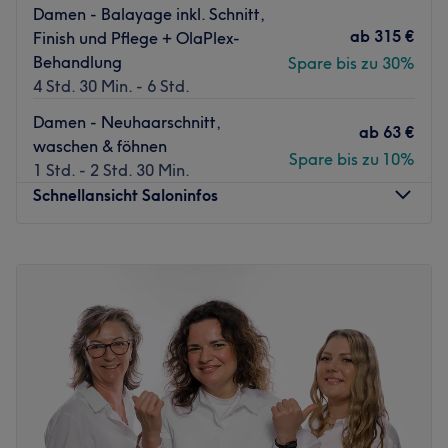
Damen - Balayage inkl. Schnitt,
ab
315 €
Finish und Pflege + OlaPlex-
Behandlung
Spare bis zu 30%
4 Std. 30 Min. - 6 Std.
Damen - Neuhaarschnitt,
ab
63 €
waschen & föhnen
Spare bis zu 10%
1 Std. - 2 Std. 30 Min.
Schnellansicht Saloninfos
Montag
Geschlossen
Dienstag
11:00
–
17:00
Mittwoch
11:00
–
17:00
Donnerstag
11:00
–
18:00
Freitag
11:00
–
19:00
Samstag
Geschlossen
Sonntag
Geschlossen
Dem modernen Friseursalon Ajete Cut & Style solltest Du