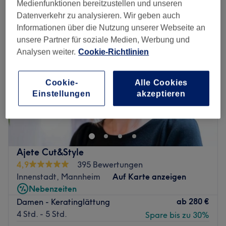
Medienfunktionen bereitzustellen und unseren
Datenverkehr zu analysieren. Wir geben auch
Informationen über die Nutzung unserer Webseite an
unsere Partner für soziale Medien, Werbung und
Analysen weiter.
Cookie-Richtlinien
Cookie-
Alle Cookies
Einstellungen
akzeptieren
Ajete Cut&Style
4,9
395 Bewertungen
Innenstadt, Mannheim
Auf Karte anzeigen
Nebenzeiten
ab
280 €
Damen - Keratinglättung
4 Std. - 5 Std.
Spare bis zu 30%