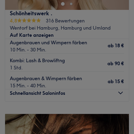
Schönheitswerk .
4,8
316 Bewertungen
Wentorf bei Hamburg, Hamburg und Umland
Auf Karte anzeigen
Augenbrauen und Wimpern färben
ab
18 €
10 Min. - 30 Min.
Kombi: Lash & Browliftng
ab
90 €
1 Std.
Augenbrauen & Wimpern färben
ab
15 €
15 Min. - 40 Min.
Schnellansicht Saloninfos
Montag
10:00
–
18:00
Dienstag
10:00
–
18:00
Mittwoch
10:00
–
18:00
Donnerstag
10:00
–
18:00