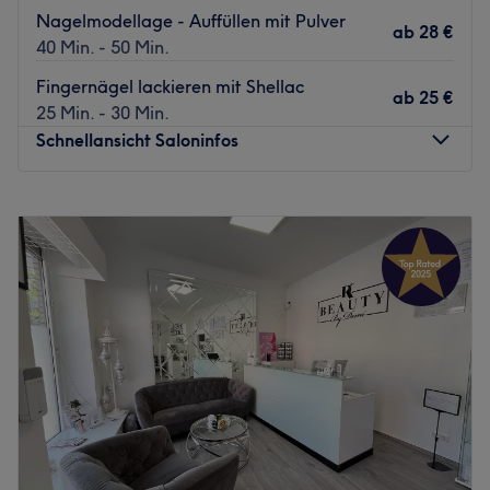
Nagelmodellage - Auffüllen mit Pulver
ab
28 €
40 Min. - 50 Min.
Fingernägel lackieren mit Shellac
ab
25 €
25 Min. - 30 Min.
Schnellansicht Saloninfos
Montag
09:00
–
19:00
Dienstag
09:00
–
19:00
Mittwoch
09:00
–
19:00
Donnerstag
09:00
–
19:00
Freitag
09:00
–
19:00
Samstag
09:00
–
19:00
Sonntag
Geschlossen
Deine Nägel in den besten Händen! Begib dich zu echten
Nagelprofis in das Studio T&T Nail Design in die
Bergedorfer Straße 150 und entspanne in unmittelbarer
Nähe zu der belebten Straße in Hamburg-Bergedorf.