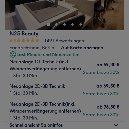
Mein Name ist Maxime, ich bin Massage- und
erfahrenen Ümran verschönern!
Körpertherapeut mit fast zehn Jahren Erfahrung. Der
Zurück zur Salonansicht
Schwerpunkt meiner Arbeit liegt auf der therapeutischen
Massage, welche eine Kombination aus
Tiefengewebstechniken aus dem Shiatsu und
N25 Beauty
Akupressurpunkten aus der Traditionellen Chinesischen
4,8
1491 Bewertungen
Medizin ist. In meiner Arbeit lege ich großen Wert auf die
Friedrichshain, Berlin
Auf Karte anzeigen
Regulierung des Nervensystems, damit sich der Körper
Last Minute und Nebenzeiten
entspannen und geborgen fühlen kann. In diesem
Neuanlage 1:1 Technik (inkl.
Zustand ist Veränderung möglich. Meine Arbeit hilft bei
ab
69,30 €
Wimpernverlängerung entfernen)
chronischen Verspannungen, Überlastung, chronischer
Spare bis zu 30%
1 Std. 30 Min.
Müdigkeit, Schlafstörungen, Menstruationsbeschwerden,
Depressionen, Burn-out, Verdauungsproblemen sowie für
ab
69,30 €
Neuanlage 2D-3D Technik
diejenigen, die einfach nur entschleunigen und wieder
1 Std. 30 Min.
Spare bis zu 30%
eine Verbindung zu ihrem Körper herstellen möchten. In
Neuanlage 2D-3D Technik(inkl.
meinem ruhigen Studio, in einer friedlichen Straße im
ab
76,30 €
Wimpernverlängerung entfernen)
Samariterkiez (Friedrichshain), ist jede Sitzung, die ich
Spare bis zu 30%
1 Std. 30 Min.
anbiete, persönlich, achtsam und auf die individuellen
Schnellansicht Saloninfos
Bedürfnisse meiner Klienten zugeschnitten. Alles ist