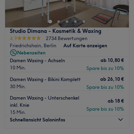
Team von Brilliant Beauty in Berlin, Friedrichshain. Hier
Zurück zur Salonansicht
kannst du dich zurücklehnen. Die Profis verwöhnen dich
und deine Haut mit pflegenden Produkten und
verwenden ausschließlich nachhaltigen Methoden.
Studio Dimana - Kosmetik & Waxing
Nächste öffentliche Verkehrsmittel:
4,9
2734 Bewertungen
Friedrichshain, Berlin
Auf Karte anzeigen
Die Station Samariterstr. ist nur eine Gehminute vom
Nebenzeiten
Studio entfernt.
ab
10,80 €
Damen Waxing - Achseln
Das Team:
10 Min.
Spare bis zu 10%
Dank ständiger Weiterbildung verfügt das Team über ein
breitgefächertes Wissen. Außerdem werden hochwertige
ab
26,10 €
Damen Waxing - Bikini Komplett
Produkte und die neuesten Methoden angewendet, um
30 Min.
Spare bis zu 10%
ein perfektes Ergebnis zu erzielen. Hier wird neben
Damen Waxing - Unterschenkel
Deutsch und Englisch auch Polnisch gesprochen.
ab
18 €
inkl. Knie
Spare bis zu 10%
Was uns an dem Salon gefällt:
15 Min.
Atmosphäre: Hell, einladend, angenehm.
Schnellansicht Saloninfos
Expertise: Gesichtsbehandlungen, Permanent Make-up
und Wimpernbehandlungen.