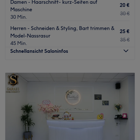
Damen - Haarschnitt- kurz-Seiten auf
20 €
Maschine
30 €
30 Min.
Herren - Schneiden & Styling, Bart trimmen &
25 €
Model-Nassrasur
35 €
45 Min.
Schnellansicht Saloninfos
Montag
10:00
–
19:00
Dienstag
10:00
–
19:00
Mittwoch
10:00
–
19:00
Donnerstag
10:00
–
19:00
Freitag
10:00
–
19:00
Samstag
10:00
–
19:00
Sonntag
Geschlossen
Der Tommy Shelby Barber in Berlin‑Friedrichshain ist eine
moderne Adresse für Herren mit Anspruch: Rasur,