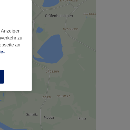
,
d Anzeigen
nverkehr zu
ebseite an
e-
n