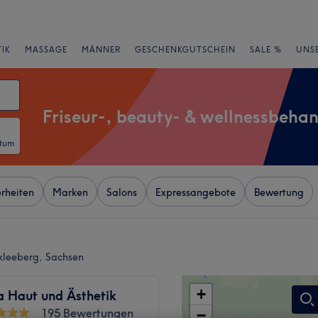
IK
MASSAGE
MÄNNER
GESCHENKGUTSCHEIN
SALE %
UNS
Friseur-, beauty- & wellnessbeha
atum
rheiten
Marken
Salons
Expressangebote
Bewertung
kkleeberg, Sachsen
+
 Haut und Ästhetik
195 Bewertungen
−