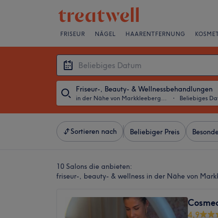
FRISEUR
NÄGEL
HAARENTFERNUNG
KOSMET
Friseur-, Beauty- & Wellnessbehandlungen
in der Nähe von Markkleeberg, Sachsen
・
Beliebiges D
Sortieren nach
Beliebiger Preis
Besonde
10 Salons die anbieten:
friseur-, beauty- & wellness in der Nähe von Mar
Cosmea
4,9