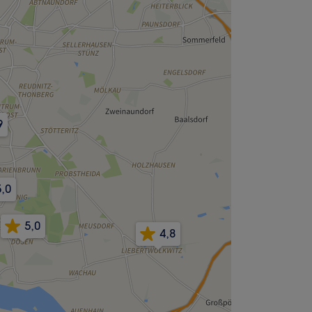
9
5,0
5,0
4,8