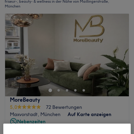
friseur-, beauty- & wellness in der Nähe von Maillingerstraße,
München
MoreBeauty
5,0
72 Bewertungen
Maxvorstadt, München
Auf Karte anzeigen
Nebenzeiten
Beratung Laser-Haarentfernung