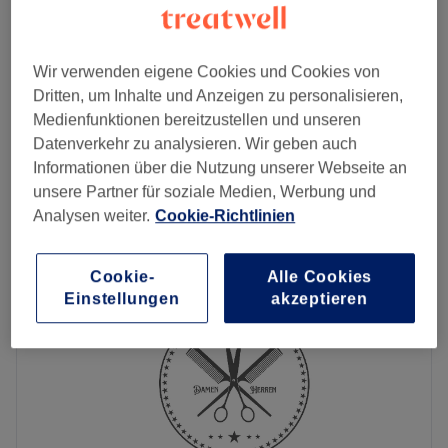
ab
0 €
- Alexandrit & Nd:YAG-Laser +
Probelasern
Spare bis zu 100%
30 Min.
Wir verwenden eigene Cookies und Cookies von
269 €
Achseln, Intim (inkl. Pofalte), Beine komplett
Dritten, um Inhalte und Anzeigen zu personalisieren,
1 Std.
493 €
Medienfunktionen bereitzustellen und unseren
Datenverkehr zu analysieren. Wir geben auch
Alexandrit & Nd:YAG - Laser: Achseln, Intim +
239 €
Informationen über die Nutzung unserer Webseite an
Unterschenkel
353 €
unsere Partner für soziale Medien, Werbung und
40 Min.
Analysen weiter.
Cookie-Richtlinien
Schnellansicht Saloninfos
Cookie-
Alle Cookies
Montag
08:00
–
20:00
Einstellungen
akzeptieren
Dienstag
08:00
–
20:00
Mittwoch
08:00
–
20:00
Donnerstag
08:00
–
20:00
Freitag
08:00
–
20:00
Samstag
08:00
–
20:00
Sonntag
Geschlossen