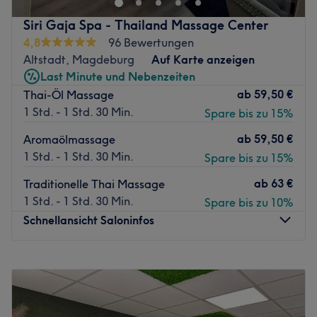
Wert auf gepflegte Hände und Füße legt, ist hier genau
Siri Gaja Spa - Thailand Massage Center
richtig.
4,8
96 Bewertungen
Nächste öffentliche Verkehrsmittel:
Altstadt, Magdeburg
Auf Karte anzeigen
Last Minute und Nebenzeiten
Nur wenige Gehminuten entfernt, befindet sich die
ab
59,50 €
Thai-Öl Massage
Haltestelle "Magdeburg, Nicolaiplatz".
1 Std. - 1 Std. 30 Min.
Spare bis zu 15%
Das Team:
ab
59,50 €
Aromaölmassage
Bei 91 -Nails & Lashes arbeitet ein kleines aber
1 Std. - 1 Std. 30 Min.
Spare bis zu 15%
engagiertes Team aus freundlichen und zuvorkommenden
Mitarbeitern. Mit ihrer Erfahrung und Expertise können sie
ab
63 €
Traditionelle Thai Massage
dich umfassend beraten und die für dich perfekt
1 Std. - 1 Std. 30 Min.
Spare bis zu 10%
passende Behandlung anbieten. Neben deutsch kannst
Schnellansicht Saloninfos
du auch englisch und vietnamesisch mit ihnen sprechen.
Was uns an dem Salon gefällt:
Montag
09:00
–
19:00
Atmosphäre: Einladend, modern, professionell.
Dienstag
09:00
–
19:00
Expertise: Nagelpflege, Nagelmodellage, Maniküre &
Mittwoch
09:00
–
19:00
Pediküre.
Donnerstag
09:00
–
19:00