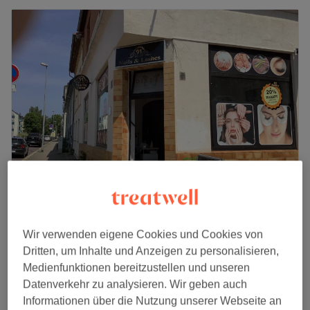
91 Nails & Lashes
4,4
58 Bewertungen
Wir verwenden eigene Cookies und Cookies von
Stadtfeld, Magdeburg
Auf Karte anzeigen
Dritten, um Inhalte und Anzeigen zu personalisieren,
Nagelmodellage - Auffüllen mit Acryl/Gel mit
30 €
Medienfunktionen bereitzustellen und unseren
Farber
35 €
Datenverkehr zu analysieren. Wir geben auch
45 Min.
Informationen über die Nutzung unserer Webseite an