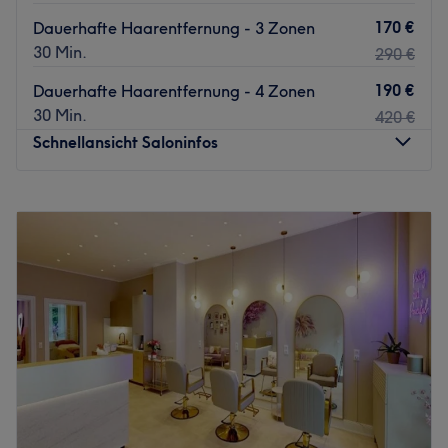
170 €
Dauerhafte Haarentfernung - 3 Zonen
30 Min.
290 €
190 €
Dauerhafte Haarentfernung - 4 Zonen
30 Min.
420 €
Schnellansicht Saloninfos
Montag
10:00
–
20:00
Dienstag
10:00
–
20:00
Mittwoch
10:00
–
20:00
Donnerstag
10:00
–
20:00
Freitag
10:00
–
20:00
Samstag
10:00
–
20:00
Sonntag
Geschlossen
Du hast genug davon, täglich unter der Dusche deinen
Rasierer zu schwingen und willst lieber rund um die Uhr
mit babyzarter, stoppelfreier Haut glänzen? Dann solltest