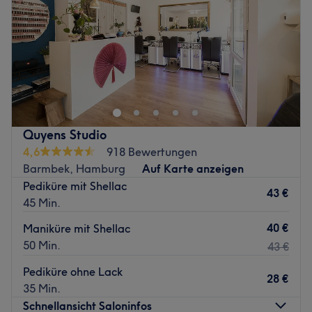
Samstag
09:00
–
19:30
Sonntag
Geschlossen
Beim Barbier Männersache Barbershop in Hamburg
bekommen Männer ihre wohlverdiente Pause, um sich und
ihre Haare pflegen zu lassen. Ob trendige Haarstylings
oder klassische Rasur, das breit gefächerte Angebot lässt
keine Wünsche offen. Hier kann man sich einen Moment
Quyens Studio
der Ruhe gönnen und danach topgestylt mit einem guten
4,6
918 Bewertungen
Gefühl nach Hause gehen.
Barmbek, Hamburg
Auf Karte anzeigen
Zurück zur Salonansicht
Pediküre mit Shellac
43 €
45 Min.
40 €
Maniküre mit Shellac
50 Min.
43 €
Pediküre ohne Lack
28 €
35 Min.
Schnellansicht Saloninfos