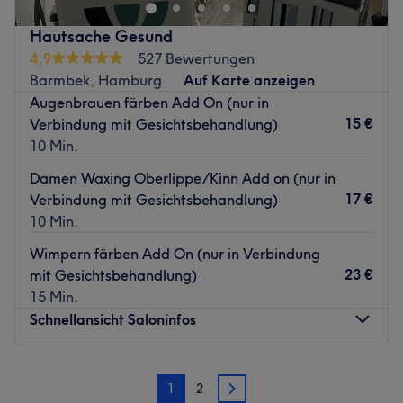
werden. Mit einer professionellen Wimpernverlängerung,
Wimpernlifting und effektvollem Microblading setzt man
Hautsache Gesund
deine Ausstrahlung individuell und gekonnt in Szene. Auf
4,9
527 Bewertungen
Wunsch bietet man dir auch die dazugehörigen
Barmbek, Hamburg
Auf Karte anzeigen
Schulungen inklusive Zertifikat an. Deinen Wunschtermin
Augenbrauen färben Add On (nur in
bekommst du einfach und bequem online oder per App
15 €
Verbindung mit Gesichtsbehandlung)
mit Treatwell!
10 Min.
Hervorzuheben ist auch die gemütliche Atmosphäre im
Damen Waxing Oberlippe/Kinn Add on (nur in
Salon, die nicht nur Frauenherzen höher schlagen lässt.
17 €
Verbindung mit Gesichtsbehandlung)
So bestimmen zarte rosa Töne das Ambiente, dekoriert
10 Min.
mit vielen Schmetterlingen und feinen Details.
Wimpern färben Add On (nur in Verbindung
Inhaberin Andrea Schmidt verfügt über viel Erfahrung
23 €
mit Gesichtsbehandlung)
und findet für jeden Kunden die richtige Behandlung.
15 Min.
Gerne berät sie dich zu deinen Wünschen. Komm' einfach
Schnellansicht Saloninfos
vorbei und sieh selbst
Zurück zur Salonansicht
Montag
12:00
–
20:00
1
2
Dienstag
11:00
–
20:00
2