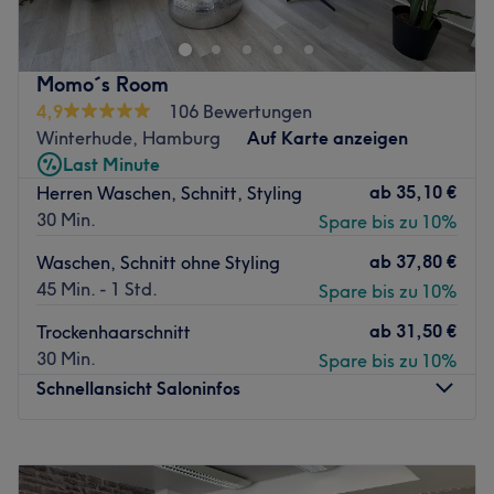
(Hamburger Meile) in Mundsburg vorbei und lass dich
von professionellen Leistungen und mit Bedacht
ausgewählten Produkten überzeugen.
Momo´s Room
Nächste öffentliche Verkehrsmittel:
4,9
106 Bewertungen
Nur wenige Gehminuten entfernt befindet sich die U-
Winterhude, Hamburg
Auf Karte anzeigen
Bahnhaltestelle Hamburger Straße.
Last Minute
ab
35,10 €
Herren Waschen, Schnitt, Styling
Das Team:
30 Min.
Spare bis zu 10%
Das herzliche Team hat mit vielen Jahren Berufserfahrung
viel Wissen gesammelt und hilft dir den passenden
ab
37,80 €
Waschen, Schnitt ohne Styling
Service für dich zu finden.
45 Min. - 1 Std.
Spare bis zu 10%
Was uns an dem Salon gefällt:
ab
31,50 €
Trockenhaarschnitt
Atmosphäre: Einladend, freundlich, Wohlfühlatmosphäre.
30 Min.
Spare bis zu 10%
Expertise: Mani- & Pediküren, Nagelmodellagen.
Schnellansicht Saloninfos
Extras: Zentrale Lage.
Zurück zur Salonansicht
Montag
13:00
–
19:00
Dienstag
10:00
–
19:00